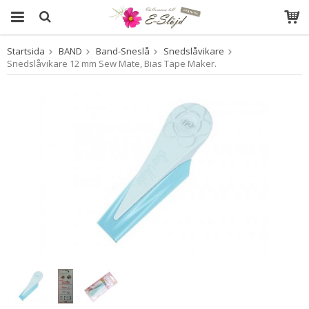
Startsida
BAND
Band-Sneslå
Snedslåvikare
Produkten har blivit tillagd i varukorgen
Snedslåvikare 12 mm Sew Mate, Bias Tape Maker.