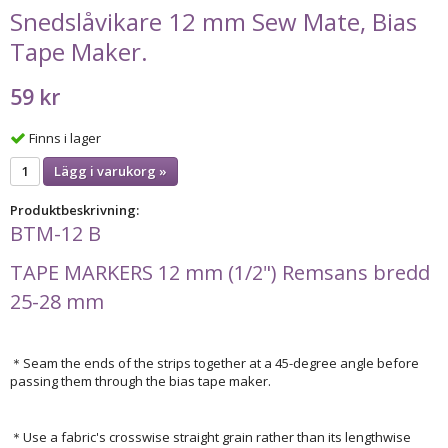
Snedslåvikare 12 mm Sew Mate, Bias
Tape Maker.
59 kr
Finns i lager
Lägg i varukorg »
Produktbeskrivning:
BTM-12 B
TAPE MARKERS 12 mm (1/2") Remsans bredd
25-28 mm
＊Seam the ends of the strips together at a 45-degree angle before
passing them through the bias tape maker.
＊Use a fabric's crosswise straight grain rather than its lengthwise