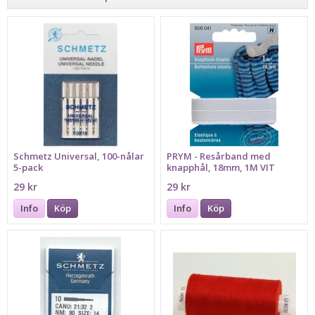
Schmetz Universal, 100-nålar
PRYM - Resårband med
5-pack
knapphål, 18mm, 1M VIT
29 kr
29 kr
Info
Köp
Info
Köp