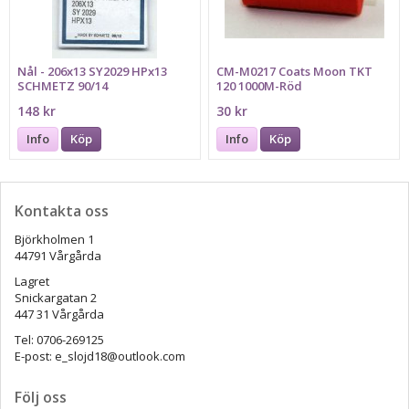
Nål - 206x13 SY2029 HPx13
CM-M0217 Coats Moon TKT
SCHMETZ 90/14
120 1000M-Röd
148 kr
30 kr
Info
Köp
Info
Köp
Kontakta oss
Björkholmen 1
44791 Vårgårda
Lagret
Snickargatan 2
447 31 Vårgårda
Tel: 0706-269125
E-post: e_slojd18@outlook.com
Följ oss