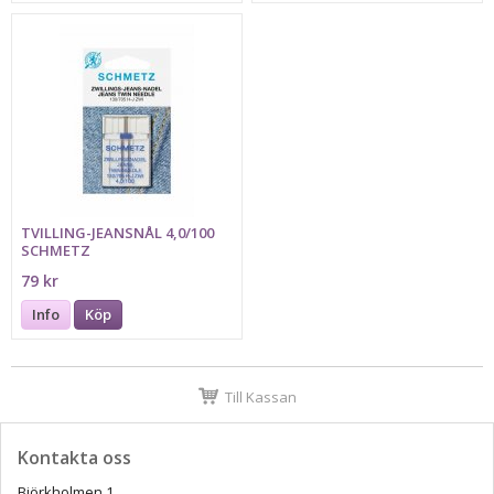
TVILLING-JEANSNÅL 4,0/100
SCHMETZ
79 kr
Info
Köp
Till Kassan
Kontakta oss
Björkholmen 1