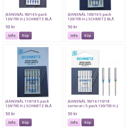
JEANSNÅL 90/14 5-pack
JEANSNÅL 100/16 5-pack
130/705 H-J SCHMETZ BLÅ
130/705 H-J SCHMETZ BLÅ
FÄRGMARKERING
FÄRGMARKERING
50 kr
50 kr
Info
Köp
Info
Köp
JEANSNÅL 110/18 5-pack
JEANSNÅL 90/14-110/18
130/705 H-J SCHMETZ BLÅ
sorterat i 5-pack 130/705 H-J
FÄRGMARKERING
Schmetz blå färgmarkering
50 kr
50 kr
2x90, 2x100, 1x110
Info
Köp
Info
Köp