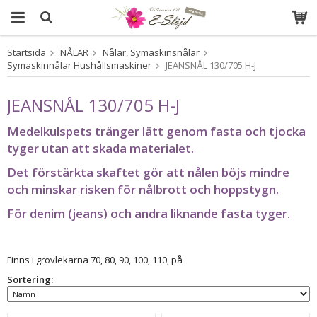
Startsida
NÅLAR
Nålar, Symaskinsnålar
Produkten har blivit tillagd i varukorgen
Symaskinnålar Hushållsmaskiner
JEANSNÅL 130/705 H-J
JEANSNÅL 130/705 H-J
Medelkulspets tränger lätt genom fasta och tjocka
tyger utan att skada materialet.
Det förstärkta skaftet gör att nålen böjs mindre
och minskar risken för nålbrott och hoppstygn.
För denim (jeans) och andra liknande fasta tyger.
Finns i grovlekarna 70, 80, 90, 100, 110, på
Sortering: