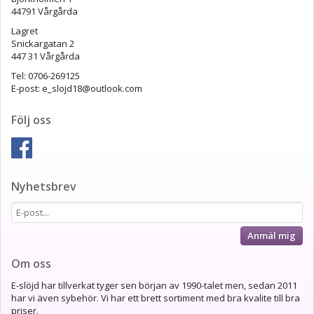
44791 Vårgårda
Lagret
Snickargatan 2
447 31 Vårgårda
Tel: 0706-269125
E-post: e_slojd18@outlook.com
Följ oss
Nyhetsbrev
Anmäl mig
Om oss
E-slöjd har tillverkat tyger sen början av 1990-talet men, sedan 2011
har vi även sybehör. Vi har ett brett sortiment med bra kvalite till bra
priser.