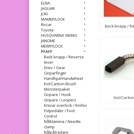
ELNA
JAGUAR
JUKI
MAMMYLOCK
Riccar
Back knapp / R
Toyota
HUSQVARNA VIKING
JANOME
MERRYLOCK
PFAFF
Back knapp / Reverse
lever
Drev / Gear
Griparfinger
Handhjul/Handwheel
Kol/Carbon Brush
Mönsterpaket
Gripare / Hook
Kol/Carbo
Gripare / Loopers
Knivar overlock / Knifes
Fotpedaler / Foot
Control
Nålklämma / Needle
clamp
Nålpåträdare