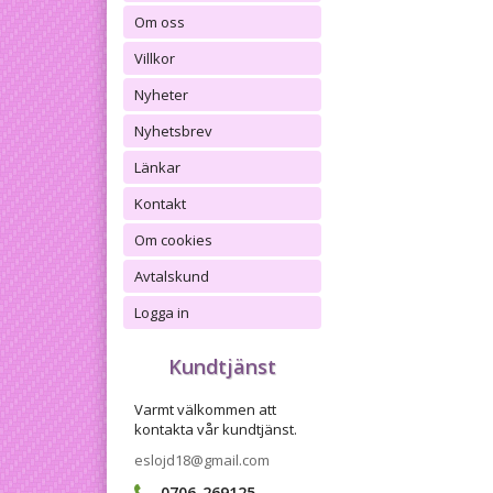
Om oss
Villkor
Nyheter
Nyhetsbrev
Länkar
Kontakt
Om cookies
Avtalskund
Logga in
Kundtjänst
Varmt välkommen att
kontakta vår kundtjänst.
eslojd18@gmail.com
0706-269125