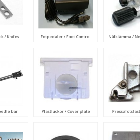
k / Knifes
Fotpedaler / Foot Control
Nålklämma / Ne
eedle bar
Plastluckor / Cover plate
Pressafotsfäs