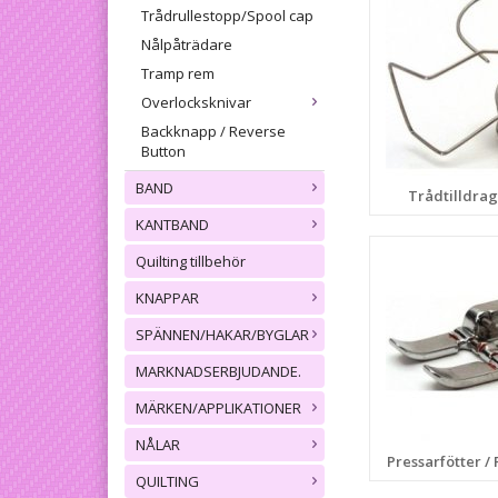
Trådrullestopp/Spool cap
Nålpåträdare
Tramp rem
Overlocksknivar
Backknapp / Reverse
Button
BAND
Trådtilldra
KANTBAND
Quilting tillbehör
KNAPPAR
SPÄNNEN/HAKAR/BYGLAR
MARKNADSERBJUDANDE.
MÄRKEN/APPLIKATIONER
NÅLAR
Pressarfötter / 
QUILTING