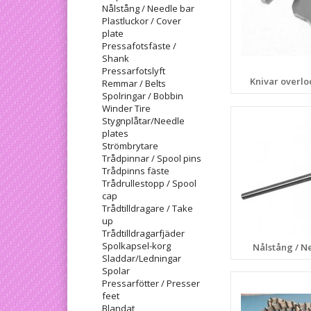
Nålstång / Needle bar
Plastluckor / Cover
plate
Pressafotsfäste /
Shank
Pressarfotslyft
Knivar overloc
Remmar / Belts
Spolringar / Bobbin
Winder Tire
Stygnplåtar/Needle
plates
Strömbrytare
Trådpinnar / Spool pins
Trådpinns fäste
Trådrullestopp / Spool
cap
Trådtilldragare / Take
up
Trådtilldragarfjäder
Spolkapsel-korg
Nålstång / N
Sladdar/Ledningar
Spolar
Pressarfötter / Presser
feet
Blandat