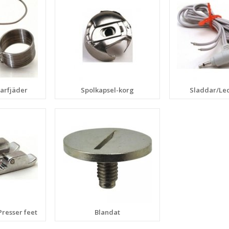
garfjäder
Spolkapsel-korg
Sladdar/Le
Presser feet
Blandat