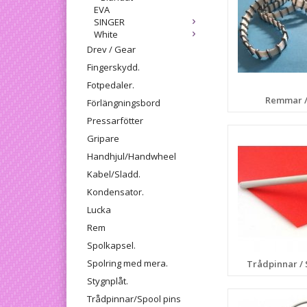
EVA
SINGER
White
Drev / Gear
Fingerskydd.
Fotpedaler.
Remmar /
Förlängningsbord
Pressarfötter
Gripare
Handhjul/Handwheel
Kabel/Sladd.
Kondensator.
Lucka
Rem
Spolkapsel.
Spolring med mera.
Trådpinnar / 
Stygnplåt.
Trådpinnar/Spool pins