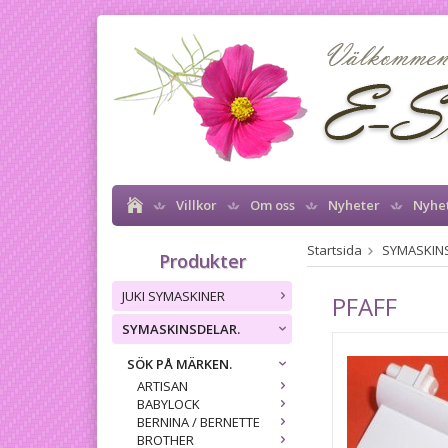
Villkor
Om oss
Nyheter
Nyhe
Startsida
SYMASKIN
Produkter
JUKI SYMASKINER
PFAFF
SYMASKINSDELAR.
SÖK PÅ MÄRKEN.
ARTISAN
BABYLOCK
BERNINA / BERNETTE
BROTHER