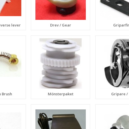
everse lever
Drev / Gear
Griparfi
n Brush
Mönsterpaket
Gripare /