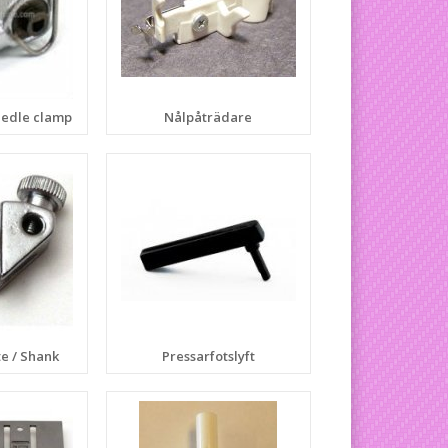
edle clamp
Nålpåträdare
te / Shank
Pressarfotslyft