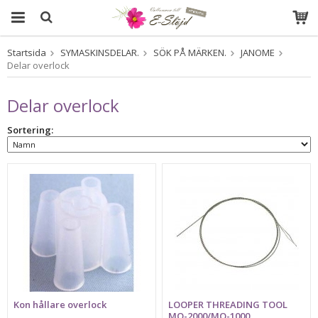
Startsida
SYMASKINSDELAR.
SÖK PÅ MÄRKEN.
JANOME
Produkten har blivit tillagd i varukorgen
Delar overlock
Delar overlock
Sortering:
Kon hållare overlock
LOOPER THREADING TOOL
MO-2000/MO-1000