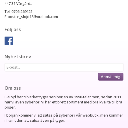
447 31 Vårgårda
Tel: 0706-269125
E-post: e_slojd18@outlook.com
Följ oss
Nyhetsbrev
Anmäl mig
Om oss
E-slöjd har tillverkat tyger sen början av 1990-talet men, sedan 2011
har vi även sybehör. Vi har ett brett sortiment med bra kvalite till bra
priser.
I början kommer vi att satsa på sybehör i vår webbutik, men kommer
i framtiden att satsa även på tyger.