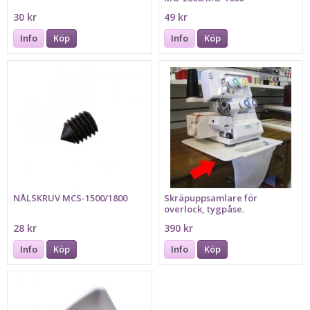
30 kr
49 kr
Info
Köp
Info
Köp
NÅLSKRUV MCS-1500/1800
Skräpuppsamlare för
overlock, tygpåse.
28 kr
390 kr
Info
Köp
Info
Köp