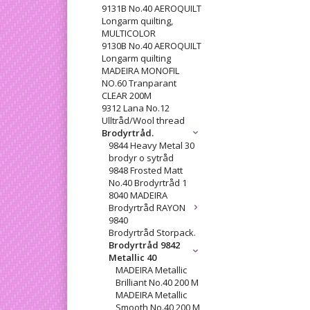
9131B No.40 AEROQUILT
Longarm quilting,
MULTICOLOR
9130B No.40 AEROQUILT
Longarm quilting
MADEIRA MONOFIL
NO.60 Tranparant
CLEAR 200M
9312 Lana No.12
Ulltråd/Wool thread
Brodyrtråd.
9844 Heavy Metal 30
brodyr o sytråd
9848 Frosted Matt
No.40 Brodyrtråd 1
8040 MADEIRA
Brodyrtråd RAYON
9840
Brodyrtråd Storpack.
Brodyrtråd 9842
Metallic 40
MADEIRA Metallic
Brilliant No.40 200 M
MADEIRA Metallic
Smooth No.40 200 M