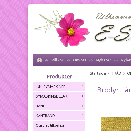
Villkor
Om oss
Nyheter
Nyhe
Startsida
TRÅD
O
Produkter
JUKI SYMASKINER
Brodyrtråd
SYMASKINSDELAR.
BAND
KANTBAND
Quilting tillbehör