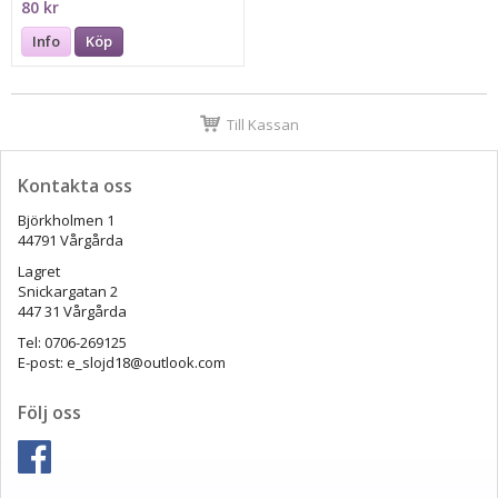
80 kr
Info
Köp
Till Kassan
Kontakta oss
Björkholmen 1
44791 Vårgårda
Lagret
Snickargatan 2
447 31 Vårgårda
Tel: 0706-269125
E-post: e_slojd18@outlook.com
Följ oss