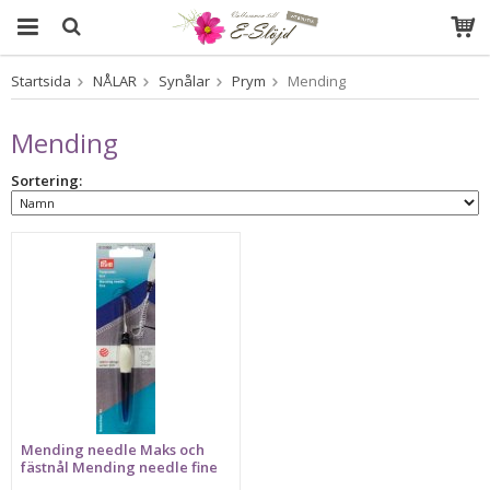
Startsida
NÅLAR
Synålar
Prym
Mending
Produkten har blivit tillagd i varukorgen
Mending
Sortering:
Mending needle Maks och
fästnål Mending needle fine
ergonomic