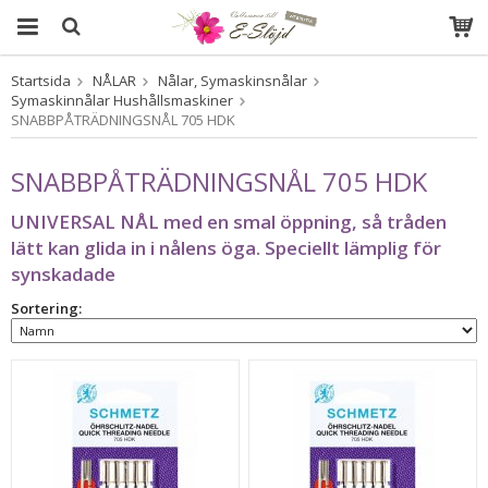
Startsida
NÅLAR
Nålar, Symaskinsnålar
Produkten har blivit tillagd i varukorgen
Symaskinnålar Hushållsmaskiner
SNABBPÅTRÄDNINGSNÅL 705 HDK
SNABBPÅTRÄDNINGSNÅL 705 HDK
UNIVERSAL NÅL med en smal öppning, så tråden
lätt kan glida in i nålens öga. Speciellt lämplig för
synskadade
Sortering: