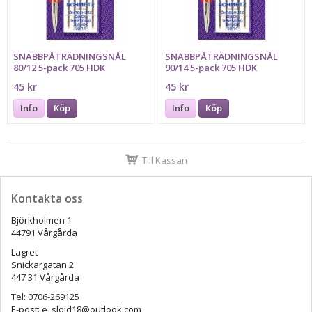
SNABBPÅTRÄDNINGSNÅL
SNABBPÅTRÄDNINGSNÅL
80/12 5-pack 705 HDK
90/14 5-pack 705 HDK
SCHMETZ
SCHMETZ
45 kr
45 kr
Info
Köp
Info
Köp
Till Kassan
Kontakta oss
Björkholmen 1
44791 Vårgårda
Lagret
Snickargatan 2
447 31 Vårgårda
Tel: 0706-269125
E-post: e_slojd18@outlook.com