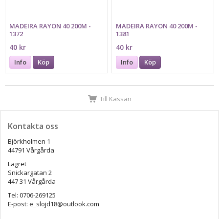
MADEIRA RAYON 40 200M -
MADEIRA RAYON 40 200M -
1372
1381
40 kr
40 kr
Info
Köp
Info
Köp
Till Kassan
Kontakta oss
Björkholmen 1
44791 Vårgårda
Lagret
Snickargatan 2
447 31 Vårgårda
Tel: 0706-269125
E-post: e_slojd18@outlook.com