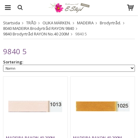
Startsida
TRÅD
OLIKA MÄRKEN.
MADEIRA
Brodyrtråd.
Produkten har blivit tillagd i varukorgen
8040 MADEIRA Brodyrtråd RAYON 9840
9840 Brodyrtråd RAYON No.40 200M
9840 5
9840 5
Sortering:
MADEIRA RAYON 40 200M -
MADEIRA RAYON 40 200M -