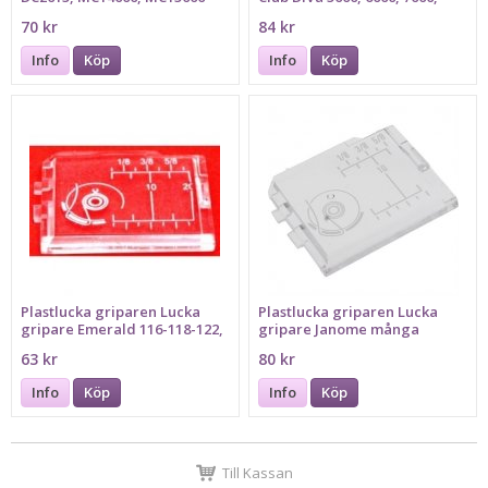
Horizon, MC15000V3 Quilt
8000, 9000
70 kr
84 kr
Maker, MC400E, MC500E,
MC6650, MC6700P,
Info
Köp
Info
Köp
MC8200QCPSE
Plastlucka griparen Lucka
Plastlucka griparen Lucka
gripare Emerald 116-118-122,
gripare Janome många
Elna 300-3007,9006 Janome
modeller
63 kr
80 kr
3123, 3023, MC8000, Pfaff 1132
Info
Köp
Info
Köp
Till Kassan