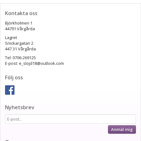
Kontakta oss
Björkholmen 1
44791 Vårgårda
Lagret
Snickargatan 2
447 31 Vårgårda
Tel: 0706-269125
E-post: e_slojd18@outlook.com
Följ oss
Nyhetsbrev
Anmäl mig