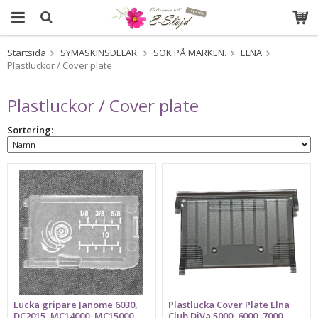
Startsida
SYMASKINSDELAR.
SÖK PÅ MÄRKEN.
ELNA
Produkten har blivit tillagd i varukorgen
Plastluckor / Cover plate
Plastluckor / Cover plate
Sortering:
Lucka gripare Janome 6030,
Plastlucka Cover Plate Elna
DC2015, MC14000, MC15000
Club DiVa 5000, 6000, 7000,