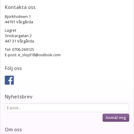
Kontakta oss
Björkholmen 1
44791 Vårgårda
Lagret
Snickargatan 2
447 31 Vårgårda
Tel: 0706-269125
E-post: e_slojd18@outlook.com
Följ oss
Nyhetsbrev
Anmäl mig
Om oss