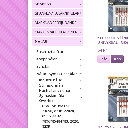
KNAPPAR
SPÄNNEN/HAKAR/BYGLAR
MARKNADSERBJUDANDE.
MÄRKEN/APPLIKATIONER
5110090BL Nål 90
NÅLAR
UNIVERSAL - OR
64 kr
Säkerhetsnålar
Knappnålar
Info
Köp
Synålar
Nålar, Symaskinsnålar
Industri nålar.
Symaskinnålar
Hushållsmaskiner
Symaskinnålar
Overlock.
HA×1 SP 15×1 SP
23690, 823P/22020,
01.15.33.02,
7896785484783, 2020,
823R,
Nål 70 5-pack UN