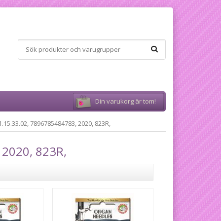
Din varukorg är tom!
1.15.33.02, 7896785484783, 2020, 823R,
 2020, 823R,