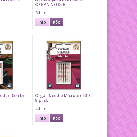
ORGAN NEEDLE
34 kr
Info
Köp
oderi Combi
Organ Needle Microtex 60-70
5-pack
44 kr
Info
Köp