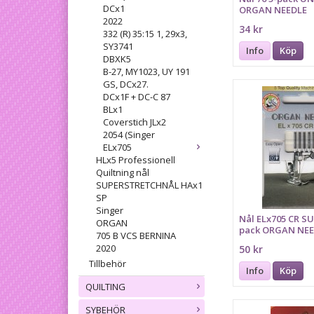
DCx1
ORGAN NEEDLE
2022
34 kr
332 (R) 35:15 1, 29x3,
SY3741
Info
Köp
DBXK5
B-27, MY1023, UY 191
GS, DCx27.
DCx1F + DC-C 87
BLx1
Coverstich JLx2
2054 (Singer
ELx705
HLx5 Professionell
Quiltning nål
SUPERSTRETCHNÅL HAx1
SP
Singer
Nål ELx705 CR SU
ORGAN
pack ORGAN NE
705 B VCS BERNINA
2020
50 kr
Tillbehör
Info
Köp
QUILTING
SYBEHÖR