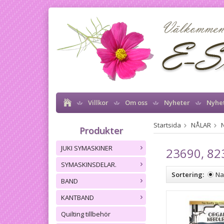
Villkor
Om oss
Nyheter
Nyhe
Startsida
NÅLAR
Produkter
JUKI SYMASKINER
23690, 82
SYMASKINSDELAR.
Sortering:
N
BAND
KANTBAND
Quilting tillbehör