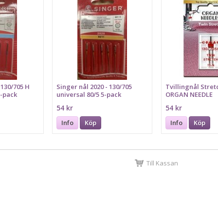
 130/705 H
Singer nål 2020 - 130/705
Tvillingnål Stre
5-pack
universal 80/5 5-pack
ORGAN NEEDLE
54 kr
54 kr
Info
Köp
Info
Köp
Till Kassan