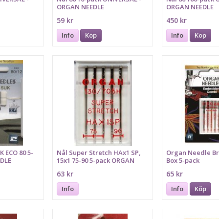
ORGAN NEEDLE
ORGAN NEEDLE
59 kr
450 kr
Info
Köp
Info
Köp
K ECO 80 5-
Nål Super Stretch HAx1 SP,
Organ Needle Br
EDLE
15x1 75-90 5-pack ORGAN
Box 5-pack
NEEDLE
63 kr
65 kr
Info
Info
Köp