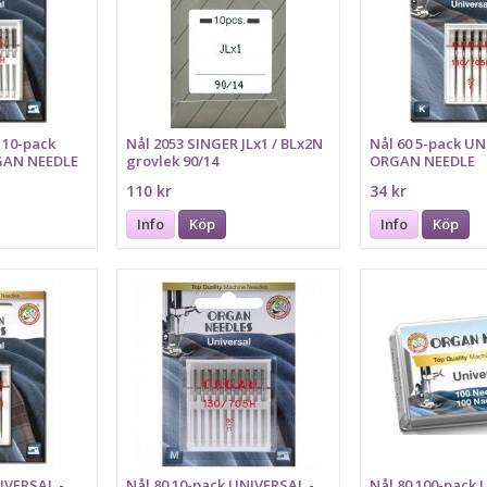
 10-pack
Nål 2053 SINGER JLx1 / BLx2N
Nål 60 5-pack UN
GAN NEEDLE
grovlek 90/14
ORGAN NEEDLE
110 kr
34 kr
Info
Köp
Info
Köp
IVERSAL -
Nål 80 10-pack UNIVERSAL -
Nål 80 100-pack 