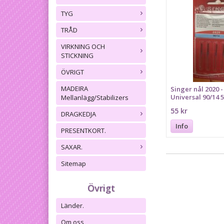
TYG
TRÅD
VIRKNING OCH
STICKNING
ÖVRIGT
MADEIRA
Singer nål 2020 -
Universal 90/14 
Mellanlägg/Stabilizers
55 kr
DRAGKEDJA
Info
PRESENTKORT.
SAXAR.
Sitemap
Övrigt
Länder.
Om oss