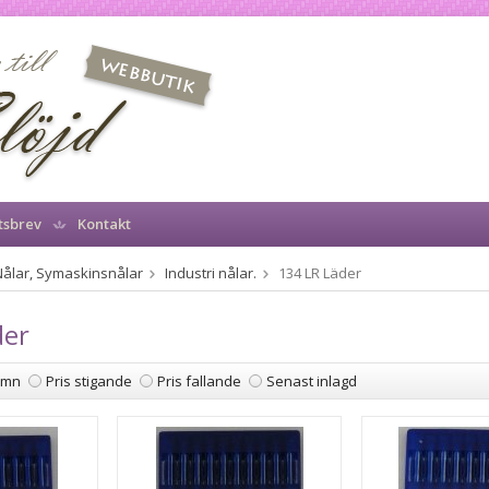
tsbrev
Kontakt
Nålar, Symaskinsnålar
Industri nålar.
134 LR Läder
der
amn
Pris stigande
Pris fallande
Senast inlagd