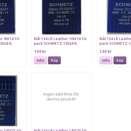
r 90/14 10-
Nål 134 LR Leather 100/16 10-
Nål 134 LR Leathe
35x8 R,
pack SCHMETZ,135x8 R,
pack SCHMETZ,13
PFx134 LR
PFx134 LR
134 kr
134 kr
Info
Köp
Info
Köp
er 130/21 10-
Nål 134 LR Leather 140/23 10-