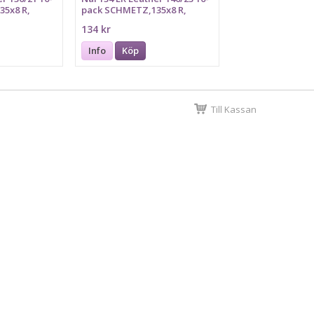
35x8 R,
pack SCHMETZ,135x8 R,
PFx134 LR
134 kr
Info
Köp
Till Kassan