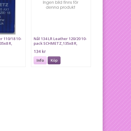
r 110/18 10-
Nål 134 LR Leather 120/20 10-
5x8 R,
pack SCHMETZ,135x8 R,
PFx134 LR
134 kr
Info
Köp