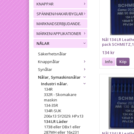
KNAPPAR
SPÄNNEN/HAKAR/BYGLAR
MARKNADSERBJUDANDE.
MÄRKEN/APPLIKATIONER
Nål 134 LR Leathe
NÅLAR
pack SCHMETZ,1
PFx134 LR
134 kr
Säkerhetsnålar
Knappnålar
Info
Köp
Synålar
Nålar, Symaskinsnålar
Industri nålar.
134R
332R - Skomakare
maskin
134-35R
134R-SUK
206x13 SY2029. HPx13
134 LR Läder
1738 eller DBx1 eller
287WH eller 16x231
Nål 134 LR Leath