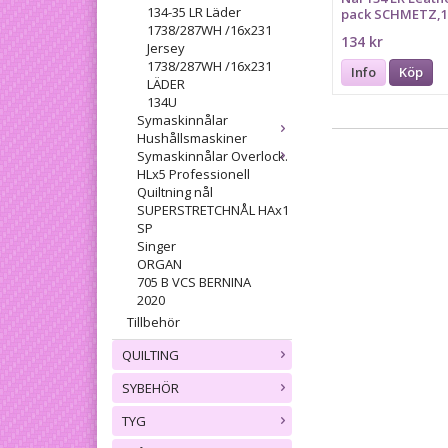
134-35 LR Läder
pack SCHMETZ,1
PFx134 LR
1738/287WH /16x231
134 kr
Jersey
1738/287WH /16x231
Info
Köp
LÄDER
134U
Symaskinnålar
Hushållsmaskiner
Symaskinnålar Overlock.
HLx5 Professionell
Quiltning nål
SUPERSTRETCHNÅL HAx1
SP
Singer
ORGAN
705 B VCS BERNINA
2020
Tillbehör
QUILTING
SYBEHÖR
TYG