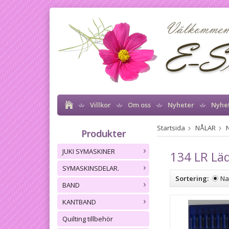
Villkor
Om oss
Nyheter
Nyhe
Startsida
NÅLAR
Produkter
JUKI SYMASKINER
134 LR Lä
SYMASKINSDELAR.
Sortering:
N
BAND
KANTBAND
Quilting tillbehör