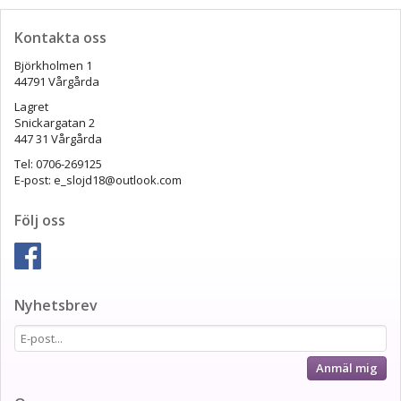
Kontakta oss
Björkholmen 1
44791 Vårgårda
Lagret
Snickargatan 2
447 31 Vårgårda
Tel: 0706-269125
E-post: e_slojd18@outlook.com
Följ oss
Nyhetsbrev
Anmäl mig