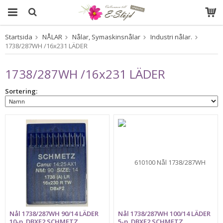
Startsida
NÅLAR
Nålar, Symaskinsnålar
Industri nålar.
Produkten har blivit tillagd i varukorgen
1738/287WH /16x231 LÄDER
1738/287WH /16x231 LÄDER
Sortering:
Nål 1738/287WH 90/14 LÄDER
Nål 1738/287WH 100/14 LÄDER
10-p. DBXF2 SCHMETZ
5-p. DBXF2 SCHMETZ