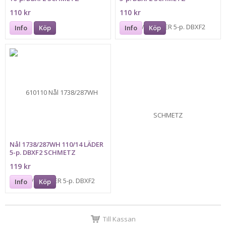
110 kr
110 kr
Info
Köp
Info
Köp
Nål 1738/287WH 110/14 LÄDER
5-p. DBXF2 SCHMETZ
119 kr
Info
Köp
Till Kassan