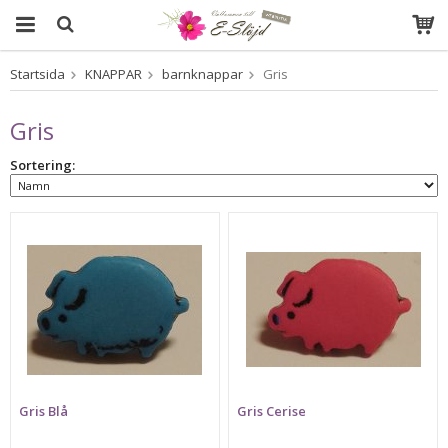
Startsida
KNAPPAR
barnknappar
Gris
Produkten har blivit tillagd i varukorgen
Gris
Sortering:
Gris Blå
Gris Cerise