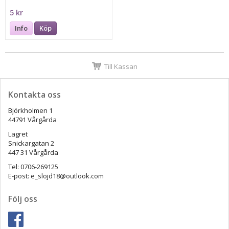
5 kr
Info
Köp
Till Kassan
Kontakta oss
Björkholmen 1
44791 Vårgårda
Lagret
Snickargatan 2
447 31 Vårgårda
Tel: 0706-269125
E-post: e_slojd18@outlook.com
Följ oss