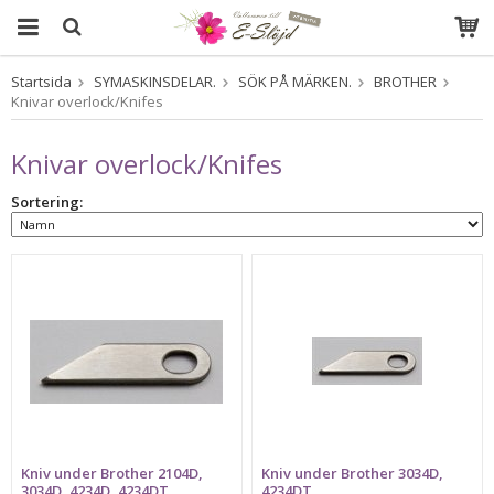
Startsida
SYMASKINSDELAR.
SÖK PÅ MÄRKEN.
BROTHER
Produkten har blivit tillagd i varukorgen
Knivar overlock/Knifes
Knivar overlock/Knifes
Sortering:
Kniv under Brother 2104D,
Kniv under Brother 3034D,
3034D, 4234D, 4234DT,
4234DT