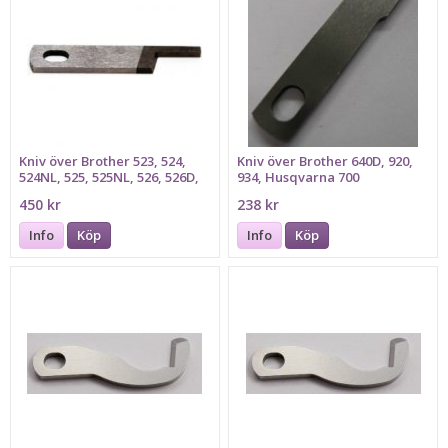
Kniv över Brother 523, 524,
Kniv över Brother 640D, 920,
524NL, 525, 525NL, 526, 526D,
934, Husqvarna 700
530, 546, 546D, 626D, 634D,
450 kr
238 kr
834DP, Husqvarna 430, 440
Info
Köp
Info
Köp