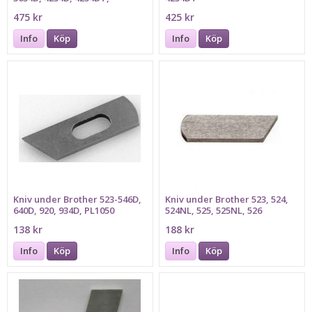
5234PRW
475 kr
425 kr
Info
Köp
Info
Köp
Kniv under Brother 523-546D,
Kniv under Brother 523, 524,
640D, 920, 934D, PL1050
524NL, 525, 525NL, 526
Husqvarna 430,440,530
138 kr
188 kr
Info
Köp
Info
Köp