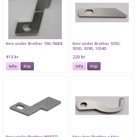
Kniv under Brother 760-760DE
Kniv under Brother 925D,
935D, 929D, 1034D
413 kr
220 kr
Info
Köp
Info
Köp
Kniv under Brother 9600TD,
Kniv över Brother + Kniv