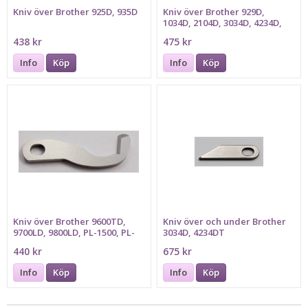
Kniv över Brother 925D, 935D
Kniv över Brother 929D,
1034D, 2104D, 3034D, 4234D,
4234DT, 5234PRW
438 kr
475 kr
Info
Köp
Info
Köp
Kniv över Brother 9600TD,
Kniv över och under Brother
9700LD, 9800LD, PL-1500, PL-
3034D, 4234DT
1600, PL-2000, PL-2100
440 kr
675 kr
Info
Köp
Info
Köp