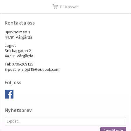
Till Kassan
Kontakta oss
Björkholmen 1
44791 Vårgårda
Lagret
Snickargatan 2
447 31 Vårgårda
Tel: 0706-269125
E-post: e_slojd18@outlook.com
Följ oss
Nyhetsbrev
Anmäl mig