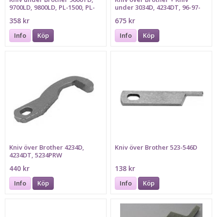
9700LD, 9800LD, PL-1500, PL-
under 3034D, 4234DT, 96-97-
1600, PL-2000, PL-2100
9800LD, PL1500-2100
358 kr
675 kr
Info
Köp
Info
Köp
Kniv över Brother 4234D,
Kniv över Brother 523-546D
4234DT, 5234PRW
440 kr
138 kr
Info
Köp
Info
Köp