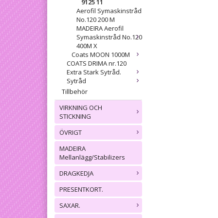
9125 11
Aerofil Symaskinstråd
No.120 200 M
MADEIRA Aerofil
Symaskinstråd No.120
400M X
Coats MOON 1000M
COATS DRIMA nr.120
Extra Stark Sytråd.
Sytråd
Tillbehör
VIRKNING OCH
STICKNING
ÖVRIGT
MADEIRA
Mellanlägg/Stabilizers
DRAGKEDJA
PRESENTKORT.
SAXAR.