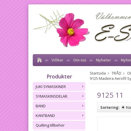
Villkor
Om oss
Nyheter
Nyhe
Startsida
TRÅD
OL
Produkter
9125 Madeira Aerofil 
JUKI SYMASKINER
9125 11
SYMASKINSDELAR.
BAND
Sortering:
N
KANTBAND
Quilting tillbehör