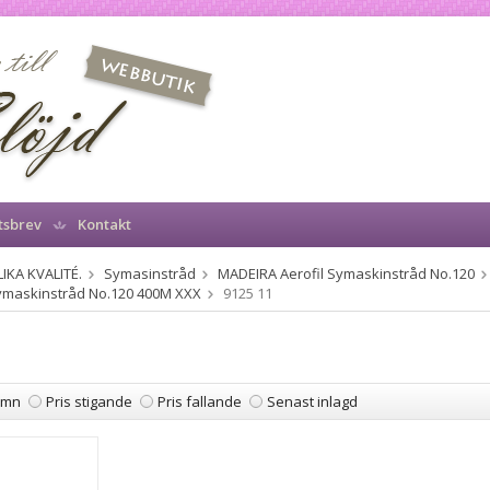
tsbrev
Kontakt
IKA KVALITÉ.
Symasinstråd
MADEIRA Aerofil Symaskinstråd No.120
Symaskinstråd No.120 400M XXX
9125 11
amn
Pris stigande
Pris fallande
Senast inlagd