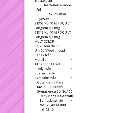
Tråckeltråd
SPECTRA Reflekterande
tråd
Bobbinfil No.70 100%
Polyester
9130B No.40 AEROQUILT
Longarm quilting
9131B No.40 AEROQUILT
Longarm quilting,
MULTICOLOR
9312 Lana No.12
Ulltråd/Wool thread
Reflex tråd
Metallic
Tillbehör till Tråd.
Brodyrtråd
Special trådar
Symasinstråd
Gûtermann Mara
MADEIRA Aerofil
Symaskinstråd No.120
9125 Madeira Aerofil
Symaskinstråd
No.120 400M XXX
9125 10