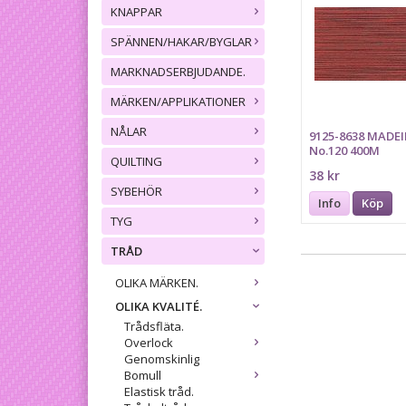
KNAPPAR
SPÄNNEN/HAKAR/BYGLAR
MARKNADSERBJUDANDE.
MÄRKEN/APPLIKATIONER
NÅLAR
9125-8638 MADEI
No.120 400M
QUILTING
38 kr
SYBEHÖR
Info
Köp
TYG
TRÅD
OLIKA MÄRKEN.
OLIKA KVALITÉ.
Trådsfläta.
Overlock
Genomskinlig
Bomull
Elastisk tråd.