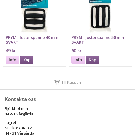
PRYM - Justerspänne 40 mm
PRYM - Justerspänne 50 mm
SVART
SVART
49 kr
60 kr
Info
Köp
Info
Köp
Till Kassan
Kontakta oss
Björkholmen 1
44791 Vårgårda
Lagret
Snickargatan 2
447 31 Vårgårda