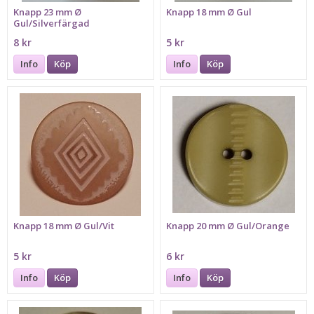
Knapp 23 mm Ø
Knapp 18 mm Ø Gul
Gul/Silverfärgad
8 kr
5 kr
Info
Köp
Info
Köp
Knapp 18 mm Ø Gul/Vit
Knapp 20 mm Ø Gul/Orange
5 kr
6 kr
Info
Köp
Info
Köp