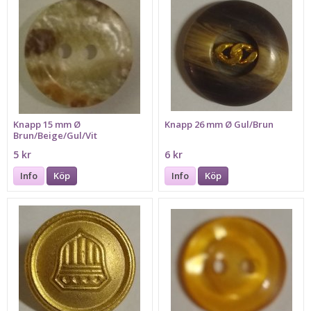
Knapp 15 mm Ø
Knapp 26 mm Ø Gul/Brun
Brun/Beige/Gul/Vit
5 kr
6 kr
Info
Köp
Info
Köp