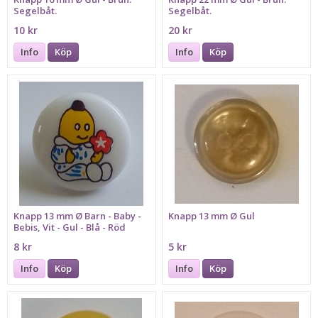
Segelbåt.
Segelbåt.
10 kr
20 kr
Info
Köp
Info
Köp
Knapp 13 mm Ø Barn - Baby -
Knapp 13 mm Ø Gul
Bebis, Vit - Gul - Blå - Röd
8 kr
5 kr
Info
Köp
Info
Köp