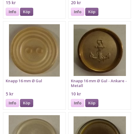
15 kr
20 kr
Info
Köp
Info
Köp
Knapp 16 mm Ø Gul
Knapp 16 mm Ø Gul - Ankare -
Metall
5 kr
10 kr
Info
Köp
Info
Köp