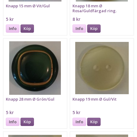
Knapp 15 mm Ø Vit/Gul
Knapp 18 mm Ø
Rosa/Guldfärgad ring.
5 kr
8 kr
Info
Köp
Info
Köp
Knapp 28 mm Ø Grön/Gul
Knapp 19 mm Ø Gul/Vit
5 kr
5 kr
Info
Köp
Info
Köp