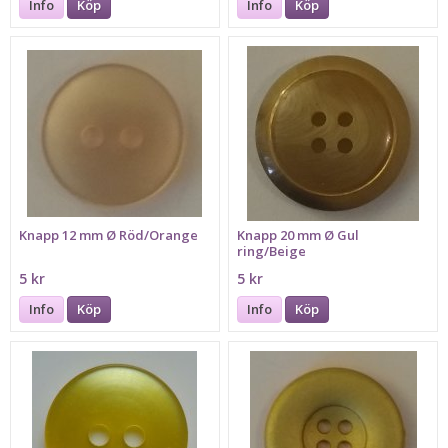
Info
Köp
Info
Köp
Knapp 12 mm Ø Röd/Orange
Knapp 20 mm Ø Gul
ring/Beige
5 kr
5 kr
Info
Köp
Info
Köp