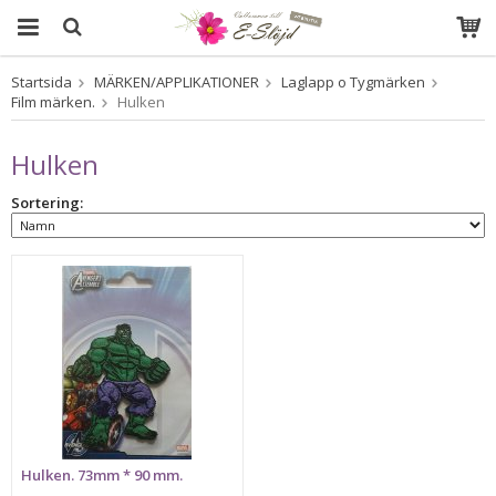
Startsida
MÄRKEN/APPLIKATIONER
Laglapp o Tygmärken
Produkten har blivit tillagd i varukorgen
Film märken.
Hulken
Hulken
Sortering:
Hulken. 73mm * 90 mm.