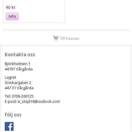
40 kr
Info
Till Kassan
Kontakta oss
Björkholmen 1
44791 Vårgårda
Lagret
Snickargatan 2
447 31 Vårgårda
Tel: 0706-269125
E-post: e_slojd18@outlook.com
Följ oss