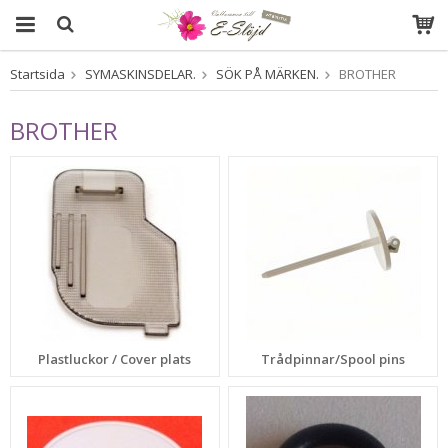
Startsida
SYMASKINSDELAR.
SÖK PÅ MÄRKEN.
BROTHER
Produkten har blivit tillagd i varukorgen
BROTHER
Plastluckor / Cover plats
Trådpinnar/Spool pins