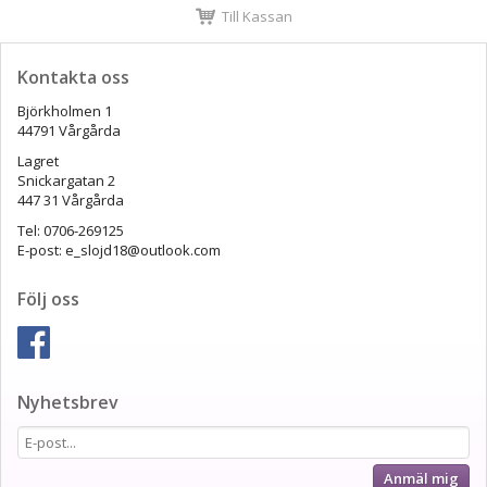
Till Kassan
Kontakta oss
Björkholmen 1
44791 Vårgårda
Lagret
Snickargatan 2
447 31 Vårgårda
Tel: 0706-269125
E-post: e_slojd18@outlook.com
Följ oss
Nyhetsbrev
Anmäl mig