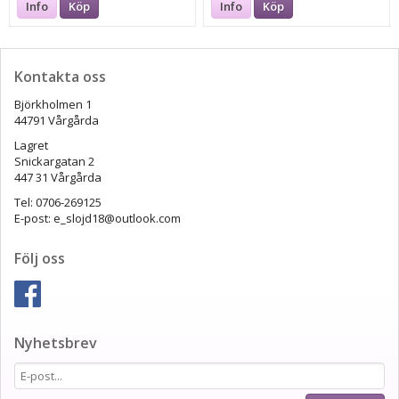
Info
Köp
Info
Köp
Kontakta oss
Björkholmen 1
44791 Vårgårda
Lagret
Snickargatan 2
447 31 Vårgårda
Tel: 0706-269125
E-post: e_slojd18@outlook.com
Följ oss
Nyhetsbrev