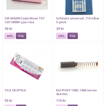
CM-M0209 Coats Moon TKT
Schmetz universal, 110-nålar
120 1000M-Ljus rosa
5-pack.
30 kr
29 kr
Info
Köp
Info
Köp
10 st CB SPOLE.
Kol PFAFF 1000, 1400-serien
4x4 mm
55 kr
110 kr