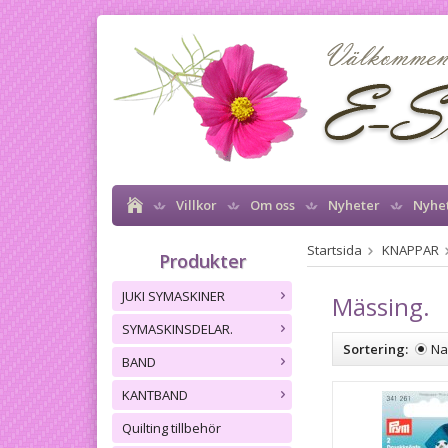
Villkor
Om oss
Nyheter
Nyhe
Startsida
KNAPPAR
Produkter
JUKI SYMASKINER
Mässing.
SYMASKINSDELAR.
Sortering:
N
BAND
KANTBAND
Quilting tillbehör