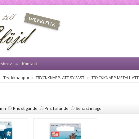
tsbrev
Kontakt
Tryckknappar
TRYCKKNAPP. ATT SY FAST.
TRYCKKNAPP METALL ATT 
amn
Pris stigande
Pris fallande
Senast inlagd