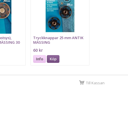
stsys),
Tryckknappar 25 mm ANTIK
MÄSSING 30
MÄSSING
60 kr
Info
Köp
Till Kassan