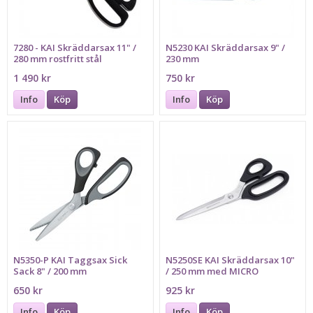
7280 - KAI Skräddarsax 11" /
N5230 KAI Skräddarsax 9" /
280 mm rostfritt stål
230 mm
1 490 kr
750 kr
Info
Köp
Info
Köp
N5350-P KAI Taggsax Sick
N5250SE KAI Skräddarsax 10"
Sack 8" / 200 mm
/ 250 mm med MICRO
SERRATION
650 kr
925 kr
Info
Köp
Info
Köp