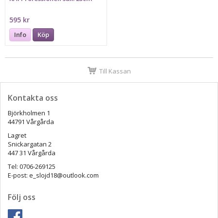
595 kr
Info
Köp
Till Kassan
Kontakta oss
Björkholmen 1
44791 Vårgårda
Lagret
Snickargatan 2
447 31 Vårgårda
Tel: 0706-269125
E-post: e_slojd18@outlook.com
Följ oss