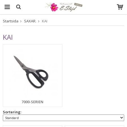
Startsida
SAXAR.
KAI
Produkten har blivit tillagd i varukorgen
KAI
7000-SERIEN
Sortering: