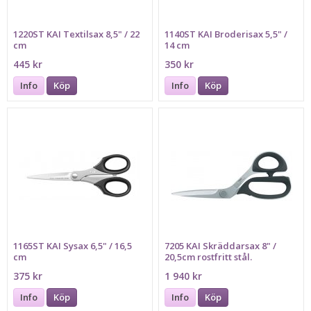
1220ST KAI Textilsax 8,5" / 22
1140ST KAI Broderisax 5,5" /
cm
14 cm
445 kr
350 kr
Info
Köp
Info
Köp
1165ST KAI Sysax 6,5" / 16,5
7205 KAI Skräddarsax 8" /
cm
20,5cm rostfritt stål.
375 kr
1 940 kr
Info
Köp
Info
Köp