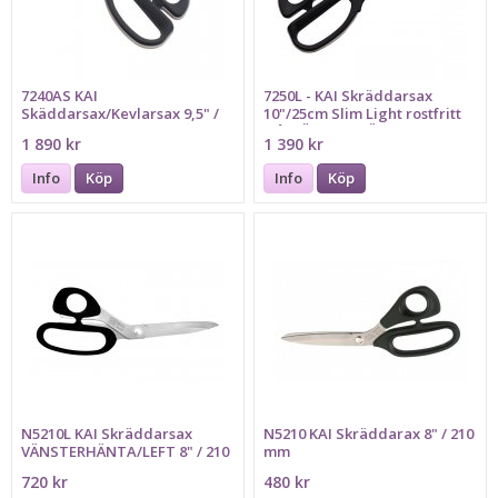
7240AS KAI
7250L - KAI Skräddarsax
Skäddarsax/Kevlarsax 9,5" /
10"/25cm Slim Light rostfritt
24cm Optimerad för aramid
stål VÄNSTERHÄNTA/LEFT
1 890 kr
1 390 kr
Info
Köp
Info
Köp
N5210L KAI Skräddarsax
N5210 KAI Skräddarax 8" / 210
VÄNSTERHÄNTA/LEFT 8" / 210
mm
mm
720 kr
480 kr