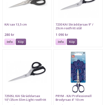
KAI sax 13,5 cm
7230 KAI Skräddarsax 9" /
23cm rostfritt stål
280 kr
1 090 kr
Info
Köp
Info
Köp
7250SL KAI Skräddarsax
PRYM - KAI Professionell
10"/25cm Slim Light rostfritt
Brodyrsax 4" 10 cm
stål