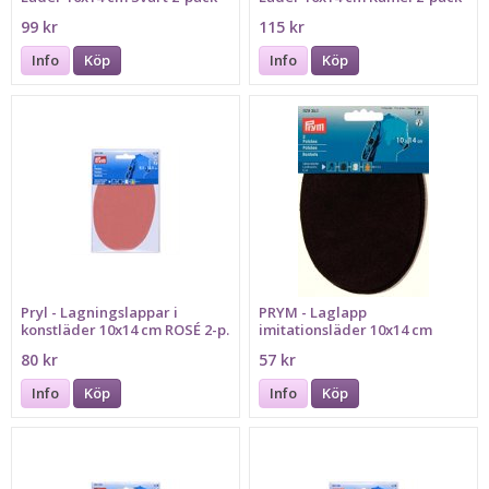
99 kr
115 kr
Info
Köp
Info
Köp
Pryl - Lagningslappar i
PRYM - Laglapp
konstläder 10x14 cm ROSÉ 2-p.
imitationsläder 10x14 cm
Brun 2-pack
80 kr
57 kr
Info
Köp
Info
Köp