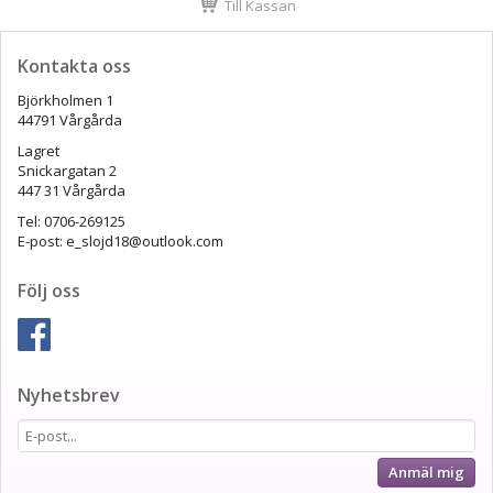
Till Kassan
Kontakta oss
Björkholmen 1
44791 Vårgårda
Lagret
Snickargatan 2
447 31 Vårgårda
Tel: 0706-269125
E-post: e_slojd18@outlook.com
Följ oss
Nyhetsbrev
Anmäl mig