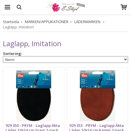
Startsida
MÄRKEN/APPLIKATIONER
LÄDERMÄRKEN.
Produkten har blivit tillagd i varukorgen
Laglapp, Imitation
Laglapp, Imitation
Sortering:
929 350 - PRYM - Laglapp Äkta
929 353 - PRYM - Laglapp Äkta
Läder 10x14 cm Svart 2-pack
Läder 10x14 cm Kamel 2-pack