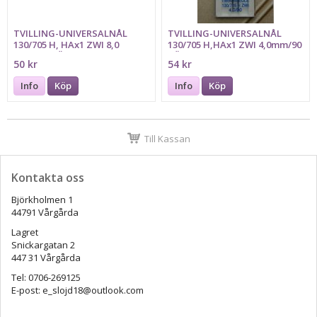
TVILLING-UNIVERSALNÅL
TVILLING-UNIVERSALNÅL
130/705 H, HAx1 ZWI 8,0
130/705 H,HAx1 ZWI 4,0mm/90
mm/100 RÖD SCHMETZ
RÖD SCHMETZ
50 kr
54 kr
Info
Köp
Info
Köp
Till Kassan
Kontakta oss
Björkholmen 1
44791 Vårgårda
Lagret
Snickargatan 2
447 31 Vårgårda
Tel: 0706-269125
E-post: e_slojd18@outlook.com