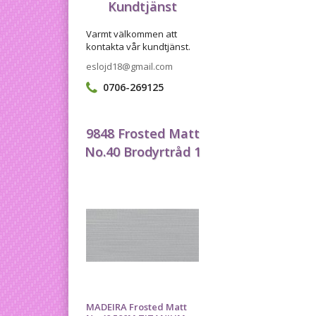
Kundtjänst
Varmt välkommen att
kontakta vår kundtjänst.
eslojd18@gmail.com
0706-269125
9848 Frosted Matt
No.40 Brodyrtråd 1
MADEIRA Frosted Matt