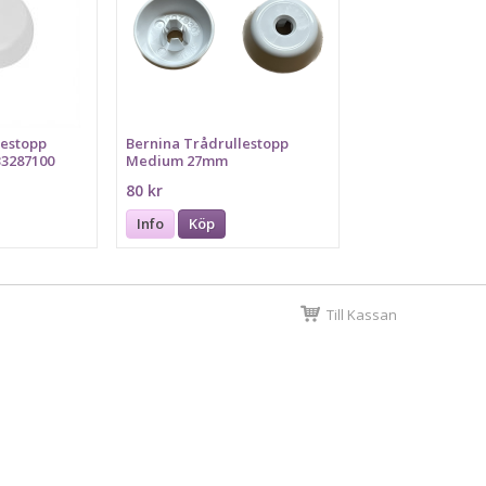
lestopp
Bernina Trådrullestopp
33287100
Medium 27mm
80 kr
Info
Köp
Till Kassan