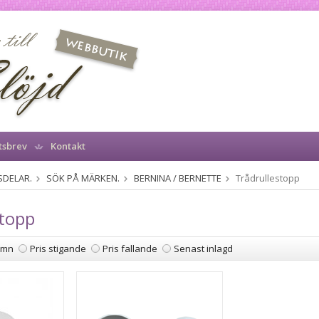
tsbrev
Kontakt
SDELAR.
SÖK PÅ MÄRKEN.
BERNINA / BERNETTE
Trådrullestopp
stopp
amn
Pris stigande
Pris fallande
Senast inlagd