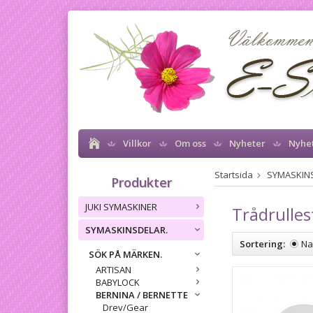
Villkor
Om oss
Nyheter
Nyhe
Startsida
SYMASKIN
Produkter
JUKI SYMASKINER
Trådrulle
SYMASKINSDELAR.
Sortering:
N
SÖK PÅ MÄRKEN.
ARTISAN
BABYLOCK
BERNINA / BERNETTE
Drev/Gear