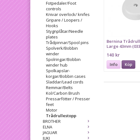
Fotpedaler/Foot
controls
Knivar overlock/ knifes
Gripare / Loopers /
Hooks
Stygnplåtar/Needle
plates
Bernina Trådrul
Trådpinnar/Spool pins
Large 43mm (03
Spolverk/Bobbin
winder
140 kr
Spolringar/Bobbin
Info
Köp
winder hub
Spolkapslar-
korgar/Bobbin cases
Sladdar/Lead cords
Remmar/Belts
Kol/Carbon Brush
Pressarfötter / Presser
feet
Motor
Trådrullestopp
BROTHER
ELNA
JAGUAR
JUKI