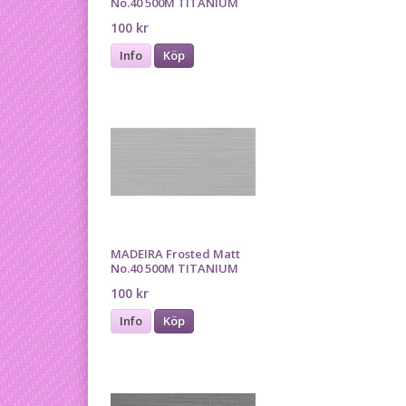
No.40 500M TITANIUM
100 kr
Info
Köp
MADEIRA Frosted Matt
No.40 500M TITANIUM
100 kr
Info
Köp