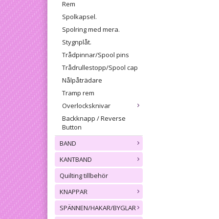
Rem
Spolkapsel.
Spolring med mera.
Stygnplåt.
Trådpinnar/Spool pins
Trådrullestopp/Spool cap
Nålpåträdare
Tramp rem
Overlocksknivar
Backknapp / Reverse
Button
BAND
KANTBAND
Quilting tillbehör
KNAPPAR
SPÄNNEN/HAKAR/BYGLAR