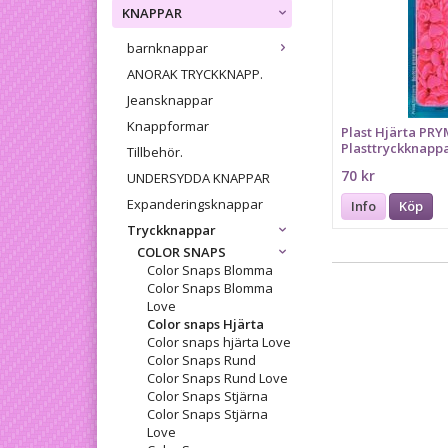
KNAPPAR
barnknappar
ANORAK TRYCKKNAPP.
Jeansknappar
Knappformar
Plast Hjärta PRY
Plasttryckknappa
Tillbehör.
snaps 30 st Ceris
70 kr
UNDERSYDDA KNAPPAR
Expanderingsknappar
Info
Köp
Tryckknappar
COLOR SNAPS
Color Snaps Blomma
Color Snaps Blomma
Love
Color snaps Hjärta
Color snaps hjärta Love
Color Snaps Rund
Color Snaps Rund Love
Color Snaps Stjärna
Color Snaps Stjärna
Love