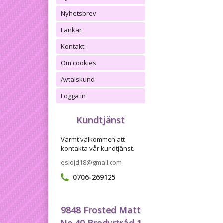
Nyhetsbrev
Länkar
Kontakt
Om cookies
Avtalskund
Logga in
Kundtjänst
Varmt välkommen att
kontakta vår kundtjänst.
eslojd18@gmail.com
0706-269125
9848 Frosted Matt
No.40 Brodyrtråd 1