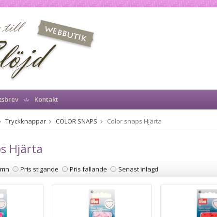
tsbrev
Kontakt
Tryckknappar
COLOR SNAPS
Color snaps Hjärta
s Hjärta
amn
Pris stigande
Pris fallande
Senast inlagd