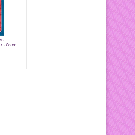
M -
r - Color