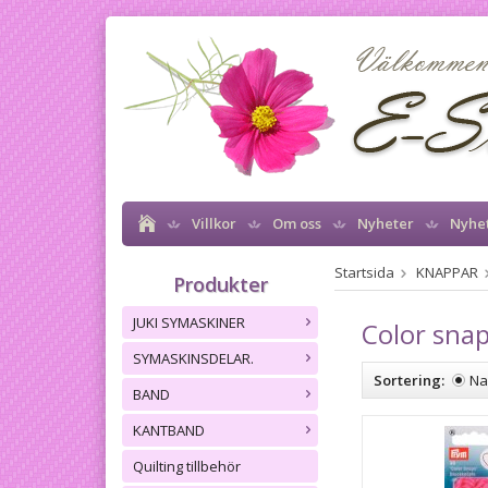
Villkor
Om oss
Nyheter
Nyhe
Startsida
KNAPPAR
Produkter
JUKI SYMASKINER
Color snap
SYMASKINSDELAR.
Sortering:
N
BAND
KANTBAND
Quilting tillbehör