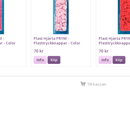
M -
Plast Hjärta PRYM -
Plast Hjärta PRY
r - Color
Plasttryckknappar - Color
Plasttryckknappa
snaps 30 st Rosa
snaps 30 st Röd
70 kr
70 kr
Info
Köp
Info
Köp
Till Kassan