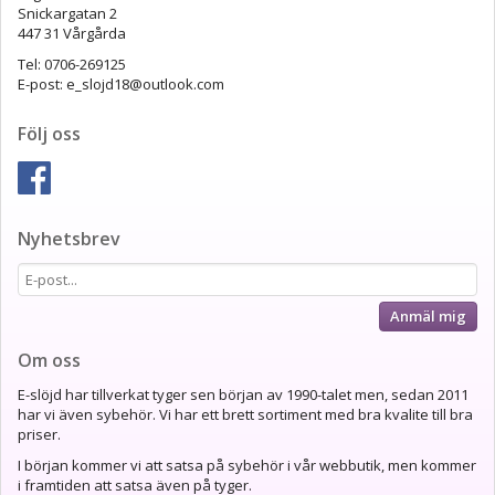
Snickargatan 2
447 31 Vårgårda
Tel: 0706-269125
E-post: e_slojd18@outlook.com
Följ oss
Nyhetsbrev
Anmäl mig
Om oss
E-slöjd har tillverkat tyger sen början av 1990-talet men, sedan 2011
har vi även sybehör. Vi har ett brett sortiment med bra kvalite till bra
priser.
I början kommer vi att satsa på sybehör i vår webbutik, men kommer
i framtiden att satsa även på tyger.