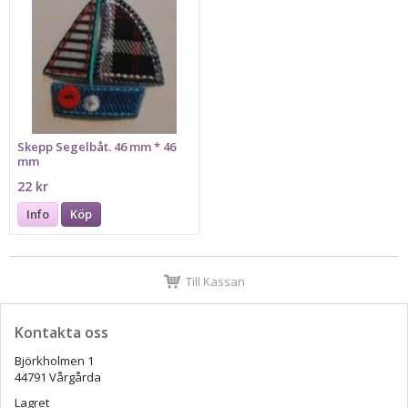
Skepp Segelbåt. 46 mm * 46
mm
22 kr
Info
Köp
Till Kassan
Kontakta oss
Björkholmen 1
44791 Vårgårda
Lagret