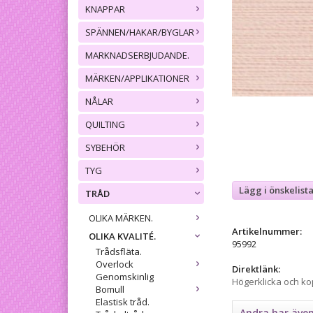
KNAPPAR
SPÄNNEN/HAKAR/BYGLAR
MARKNADSERBJUDANDE.
MÄRKEN/APPLIKATIONER
NÅLAR
QUILTING
SYBEHÖR
TYG
Lägg i önskelist
TRÅD
OLIKA MÄRKEN.
Artikelnummer:
OLIKA KVALITÉ.
95992
Trådsfläta.
Overlock
Direktlänk:
Genomskinlig
Högerklicka och k
Bomull
Elastisk tråd.
Andra har äve