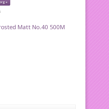
org »
:
rosted Matt No.40 500M