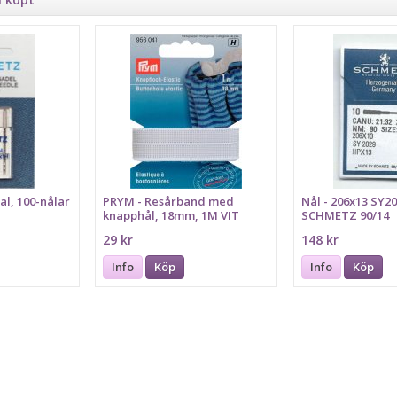
l, 100-nålar
PRYM - Resårband med
Nål - 206x13 SY2
knapphål, 18mm, 1M VIT
SCHMETZ 90/14
29 kr
148 kr
Info
Köp
Info
Köp