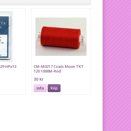
029 HPx13
CM-M0217 Coats Moon TKT
120 1000M-Röd
30 kr
Info
Köp