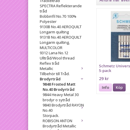
Tråckeltråd
SPECTRA Reflekterande
tråd
Bobbinfil No.70 100%
Polyester
9130B No.40 AEROQUILT
Longarm quilting
9131B No.40 AEROQUILT
Longarm quilting,
MULTICOLOR
9312 Lana No.12
Ulltråd/Wool thread
Reflex tråd
Schmetz Universa
Metallic
5-pack
Tillbehör till Tråd.
29 kr
Brodyrtråd
9848 Frosted Matt
Info
Köp
No.40 Brodyrtråd
9844 Heavy Metal 30
brodyr o sytråd
9840 Brodyrtråd RAYON
No.40
Storpack.
ROBISON ANTON
Brodyrtråd Metallic