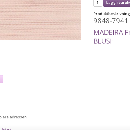
Lägg i varuk
Produktbeskrivning
9848-7941
MADEIRA F
BLUSH
a
opiera adressen
n köpt