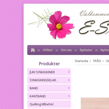
Villkor
Om oss
Nyheter
Nyhe
Startsida
TRÅD
OL
Produkter
JUKI SYMASKINER
SYMASKINSDELAR.
BAND
KANTBAND
Quilting tillbehör