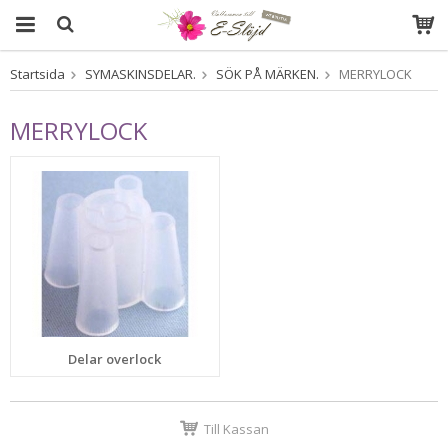
Startsida
SYMASKINSDELAR.
SÖK PÅ MÄRKEN.
MERRYLOCK
Produkten har blivit tillagd i varukorgen
MERRYLOCK
Delar overlock
Till Kassan