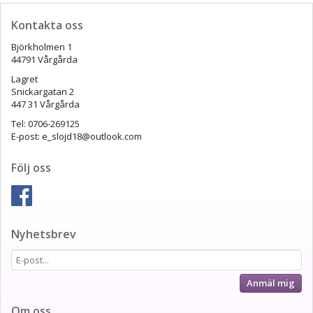
Kontakta oss
Björkholmen 1
44791 Vårgårda
Lagret
Snickargatan 2
447 31 Vårgårda
Tel: 0706-269125
E-post: e_slojd18@outlook.com
Följ oss
Nyhetsbrev
Anmäl mig
Om oss