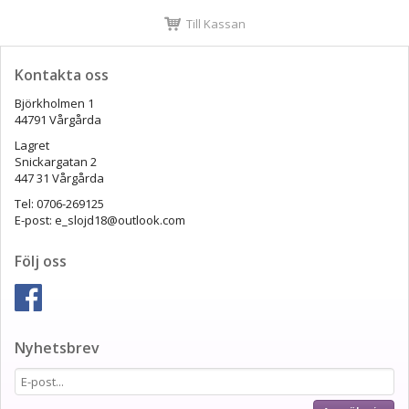
Till Kassan
Kontakta oss
Björkholmen 1
44791 Vårgårda
Lagret
Snickargatan 2
447 31 Vårgårda
Tel: 0706-269125
E-post: e_slojd18@outlook.com
Följ oss
Nyhetsbrev