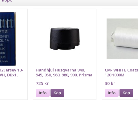
12 Jersey 10-
Handhjul Husqvarna 940,
CM- WHITE Coat
WH, DBx1,
945, 950, 960, 980, 990, Prisma
120 1000M
reställer
HANDWHEEL
725 kr
30 kr
Info
Köp
Info
Köp