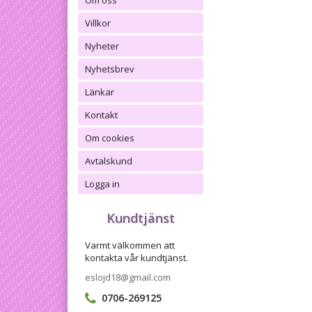
Om oss
Villkor
Nyheter
Nyhetsbrev
Länkar
Kontakt
Om cookies
Avtalskund
Logga in
Kundtjänst
Varmt välkommen att
kontakta vår kundtjänst.
eslojd18@gmail.com
0706-269125