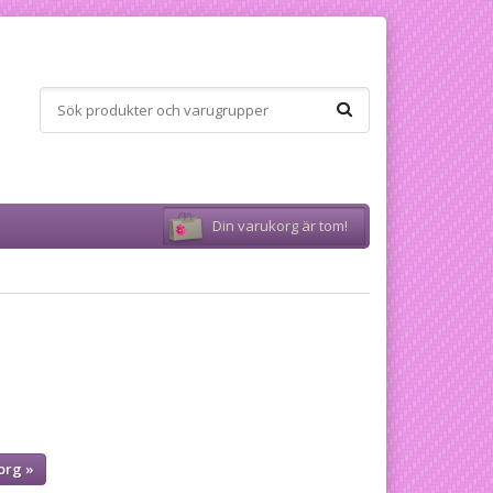
Din varukorg är tom!
å
org »