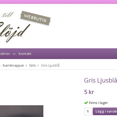
tsbrev
Kontakt
barnknappar
Gris
Gris Ljusblå
Gris Ljusbl
5 kr
Finns i lager
Lägg i varuk