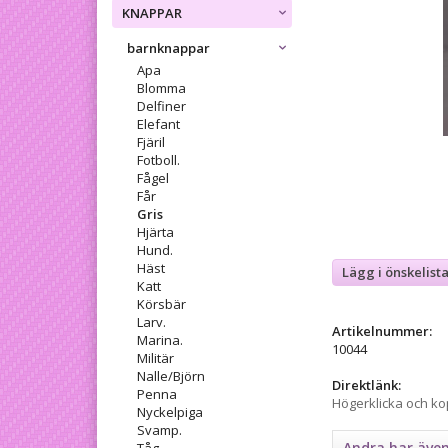
KNAPPAR
barnknappar
Apa
Blomma
Delfiner
Elefant
Fjäril
Fotboll.
Fågel
Får
Gris
Hjärta
Hund.
Häst
Lägg i önskelist
Katt
Körsbär
Larv.
Artikelnummer:
Marina.
10044
Militär
Nalle/Björn
Direktlänk:
Penna
Högerklicka och k
Nyckelpiga
Svamp.
Andra har äve