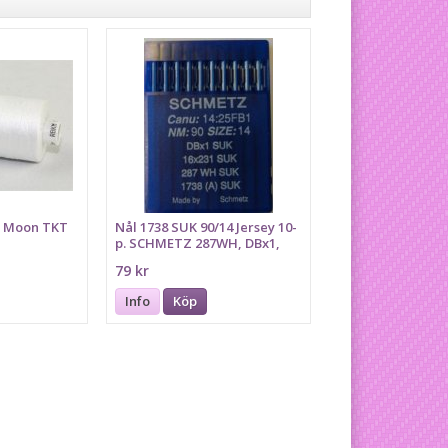
s Moon TKT
Nål 1738 SUK 90/14 Jersey 10-
p. SCHMETZ 287WH, DBx1,
16x231
79 kr
Info
Köp