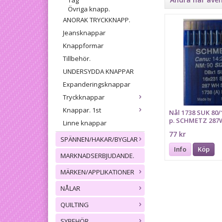
Tåg
Övriga knapp.
ANORAK TRYCKKNAPP.
Jeansknappar
Knappformar
Tillbehör.
UNDERSYDDA KNAPPAR
Expanderingsknappar
Tryckknappar
Knappar. 1st
Nål 1738 SUK 80/
p. SCHMETZ 287
Linne knappar
16x231, Bilden fö
77 kr
grovlek 90
SPÄNNEN/HAKAR/BYGLAR
Info
Köp
MARKNADSERBJUDANDE.
MÄRKEN/APPLIKATIONER
NÅLAR
QUILTING
SYBEHÖR