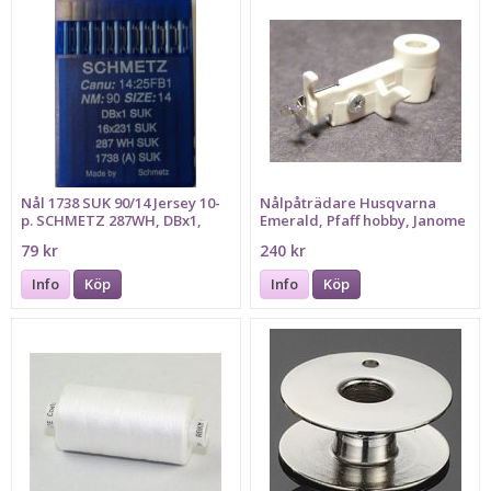
Nål 1738 SUK 90/14 Jersey 10-
Nålpåträdare Husqvarna
p. SCHMETZ 287WH, DBx1,
Emerald, Pfaff hobby, Janome
16x231
Emerald 116, 118, 122 Pfaff
79 kr
240 kr
hobby 1122,1132,,1142,
Janome MC12000, MC6500P,
Info
Köp
Info
Köp