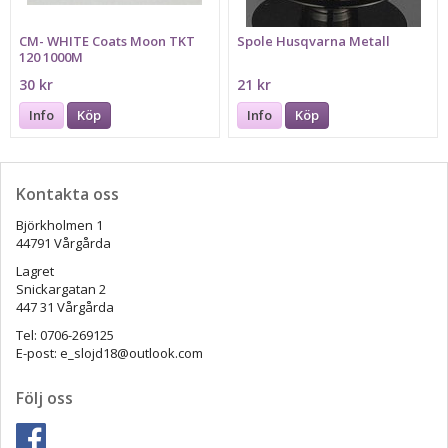
CM- WHITE Coats Moon TKT
Spole Husqvarna Metall
120 1000M
30 kr
21 kr
Info
Köp
Info
Köp
Kontakta oss
Björkholmen 1
44791 Vårgårda
Lagret
Snickargatan 2
447 31 Vårgårda
Tel: 0706-269125
E-post: e_slojd18@outlook.com
Följ oss