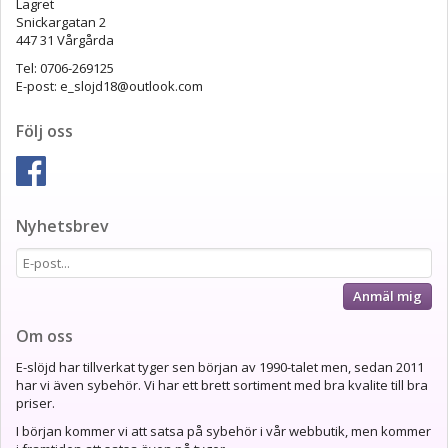
Lagret
Snickargatan 2
447 31 Vårgårda
Tel: 0706-269125
E-post: e_slojd18@outlook.com
Följ oss
Nyhetsbrev
Anmäl mig
Om oss
E-slöjd har tillverkat tyger sen början av 1990-talet men, sedan 2011
har vi även sybehör. Vi har ett brett sortiment med bra kvalite till bra
priser.
I början kommer vi att satsa på sybehör i vår webbutik, men kommer