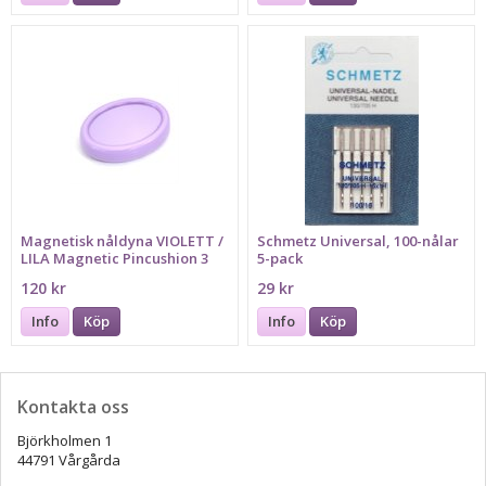
Magnetisk nåldyna VIOLETT /
Schmetz Universal, 100-nålar
LILA Magnetic Pincushion 3
5-pack
120 kr
29 kr
Info
Köp
Info
Köp
Kontakta oss
Björkholmen 1
44791 Vårgårda