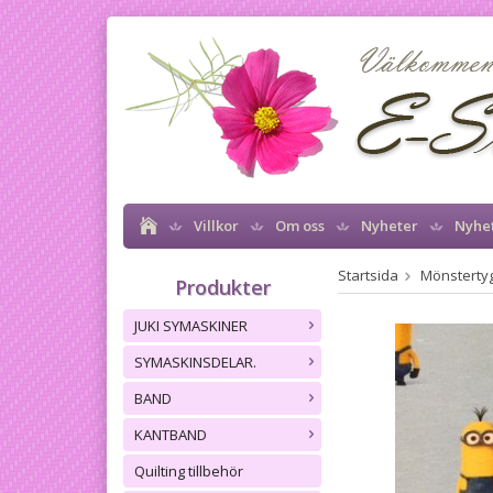
Villkor
Om oss
Nyheter
Nyhe
Startsida
Mönstertyg
Produkter
JUKI SYMASKINER
SYMASKINSDELAR.
BAND
KANTBAND
Quilting tillbehör