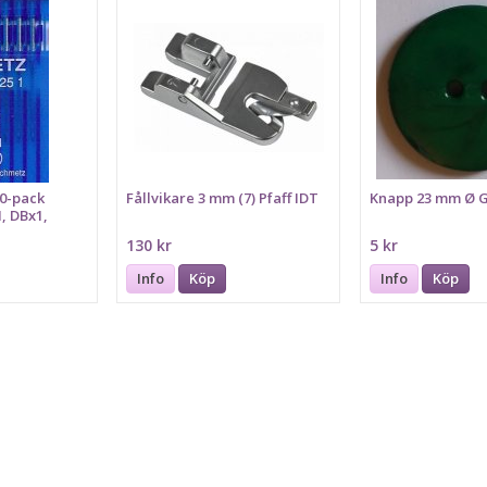
10-pack
Fållvikare 3 mm (7) Pfaff IDT
Knapp 23 mm Ø 
 DBx1,
130 kr
5 kr
Info
Köp
Info
Köp