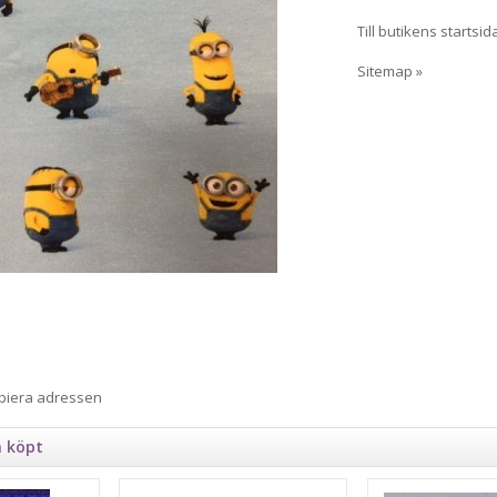
Till butikens startsid
Sitemap »
opiera adressen
n köpt