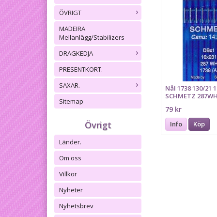
ÖVRIGT
MADEIRA
Mellanlägg/Stabilizers
DRAGKEDJA
PRESENTKORT.
SAXAR.
Nål 1738 130/21 
SCHMETZ 287WH,
Sitemap
16x231
79 kr
Övrigt
Info
Köp
Länder.
Om oss
Villkor
Nyheter
Nyhetsbrev