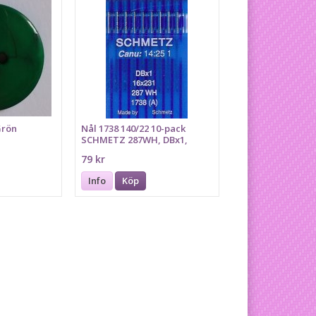
Grön
Nål 1738 140/22 10-pack
SCHMETZ 287WH, DBx1,
16x231
79 kr
Info
Köp