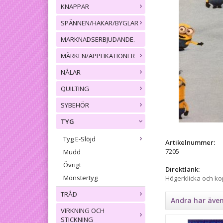
KNAPPAR
SPÄNNEN/HAKAR/BYGLAR
MARKNADSERBJUDANDE.
MÄRKEN/APPLIKATIONER
NÅLAR
QUILTING
SYBEHÖR
TYG
Tyg E-Slöjd
Artikelnummer:
7205
Mudd
Övrigt
Direktlänk:
Mönstertyg
Högerklicka och k
TRÅD
Andra har äve
VIRKNING OCH
STICKNING