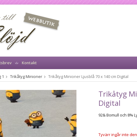
tsbrev
Kontakt
 1
Trikåtyg Minioner
Trikåtyg Minioner Ljusblå 70 x 140 cm Digital
Trikåtyg Mi
Digital
92& Bomull och 8% L
Tyvärr ingår inte denn