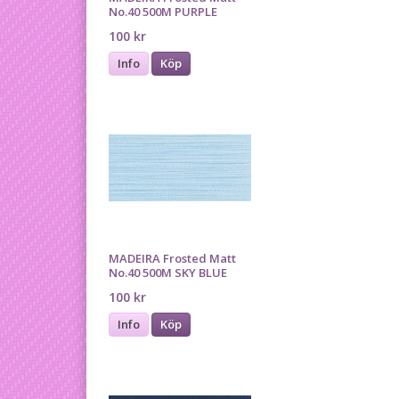
No.40 500M PURPLE
100 kr
Info
Köp
MADEIRA Frosted Matt
No.40 500M SKY BLUE
100 kr
Info
Köp