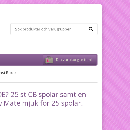
Din varukorg är tom!
ast Box
? 25 st CB spolar samt en
 Mate mjuk för 25 spolar.