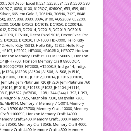
, 5024 Decor Excel II, 521, 525S, 531, 538, 5500, 580,
6019QC, 6050, 6100, 6125QC, 6260QC, 653, 659, 661
 Silver, 665 Jem Gold 3, 7061NX, 706NX, 712T, 8048
0), 8077, 808, 8080, 808A, 8100, AQS2009, CE2200,
2200, COMBI DX502, DC1018, DC1050, DC2007LE,
012, DC2013, DC2014, DC2015, DC2019, DC3018,
030PR, DC5100, Decor Excel 5018, Decor Excel Pro
5, DX2022, DX2030, HD-1000, HD-3000, Hello Kitty
12, Hello Kitty 15312, Hello Kitty 15822, Hello Kitty
, HF107, HF2022, HF3000, HF4045LX, HF8077, Horizon
 Horizon Memory Craft 15000, MC15000V3, Horizon
P (JNH7700), Horizon Memory Craft 8900QCP,
 8900QCPSE, HT2008, HT2008LE, Indigo 14, Indigo
4, JA1304, JA1306, JA1504, JA1506, JA1508, JA1510,
4, JD1806, JD1810, JD1812, JD1814, JD1816, JD1818,
 Jem Lite, Jem Platinum 720 (JP720), Jem Platinum 760
, JF1014, JF1018, JF1018S, JF1022, JH1104, JH1114,
8LE, JW5622, JW7630, L-108, L344 (344), L-392, L-393,
, Magnolia 7325, Magnolia 7330, Magnolia 7360,
E, ME4014, Memory 7, Memory 7 (5001), Memory
 Craft 5700 (MC5700), Memory Craft 10000, Memory
Craft 11000SE, Horizon Memory Craft 14000,
Memory Craft 2400, Memory Craft 3000, Memory
raft 3500, Memory Craft 350E, Memory Craft 4000,
Memory Craft 4400, Memory Craft 4800, Memory