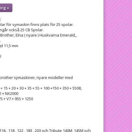
org »
:
lar för symaskin finns plats för 25 spolar.
ingår också 25 CB Spolar.
 Brother, Elna ( nyare ) Huskvarna Emerald,,
.
jd 11,5 mm
l
ill brother symaskiner, nyare modeller med
 + 15 + 20 + 30 + 35 + 55 + 100 +150 + 350 + 5508,
2 + NX2000
V5 + V7 + 955 + 1250
6 , 118 , 122 , 183 , 203 och Tribute 140M, 145M och