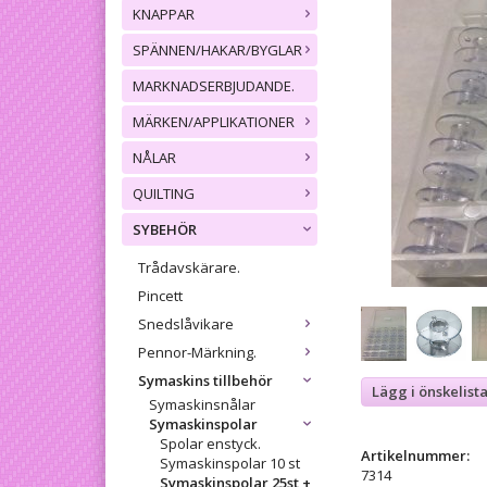
KNAPPAR
SPÄNNEN/HAKAR/BYGLAR
MARKNADSERBJUDANDE.
MÄRKEN/APPLIKATIONER
NÅLAR
QUILTING
SYBEHÖR
Trådavskärare.
Pincett
Snedslåvikare
Pennor-Märkning.
Symaskins tillbehör
Lägg i önskelist
Symaskinsnålar
Symaskinspolar
Spolar enstyck.
Artikelnummer:
Symaskinspolar 10 st
7314
Symaskinspolar 25st +