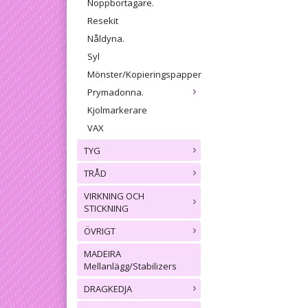
Noppbortagare.
Resekit
Nåldyna.
Syl
Mönster/Kopieringspapper
Prymadonna.
Kjolmarkerare
VAX
TYG
TRÅD
VIRKNING OCH
STICKNING
ÖVRIGT
MADEIRA
Mellanlägg/Stabilizers
DRAGKEDJA