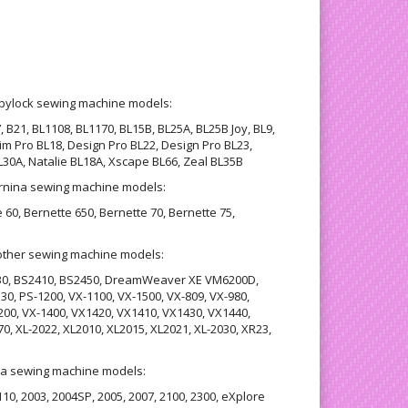
abylock sewing machine models:
 B21, BL1108, BL1170, BL15B, BL25A, BL25B Joy, BL9,
m Pro BL18, Design Pro BL22, Design Pro BL23,
L30A, Natalie BL18A, Xscape BL66, Zeal BL35B
ernina sewing machine models:
 60, Bernette 650, Bernette 70, Bernette 75,
rother sewing machine models:
30, BS2410, BS2450, DreamWeaver XE VM6200D,
30, PS-1200, VX-1100, VX-1500, VX-809, VX-980,
00, VX-1400, VX1420, VX1410, VX1430, VX1440,
0, XL-2022, XL2010, XL2015, XL2021, XL-2030, XR23,
lna sewing machine models:
 110, 2003, 2004SP, 2005, 2007, 2100, 2300, eXplore