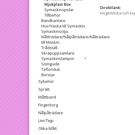
Mjukplast Box
Direktlänk:
Symaskinspolar
Högerklicka och k
Tillbehör
Bandkantare.
Huv/Väska till Symaskin.
Symaskinsolja.
Nåliträdare/Nålpåträdare/Nålträdare
till Maskin.
Trådställ.
Skräpuppsamlare.
Symaskinslampor.
Sömguide
Teflonduk.
Borstar.
Sybehör
Sprätt.
Måttband
Fingerborg
Nålpåträdare
Lim/Tejp
Olika Mått.