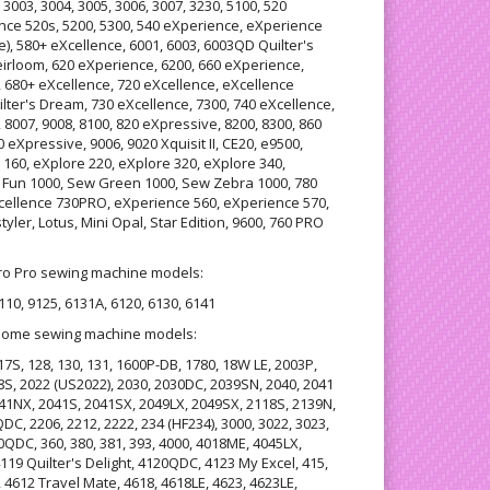
 3003, 3004, 3005, 3006, 3007, 3230, 5100, 520
ce 520s, 5200, 5300, 540 eXperience, eXperience
), 580+ eXcellence, 6001, 6003, 6003QD Quilter's
irloom, 620 eXperience, 6200, 660 eXperience,
, 680+ eXcellence, 720 eXcellence, eXcellence
lter's Dream, 730 eXcellence, 7300, 740 eXcellence,
 8007, 9008, 8100, 820 eXpressive, 8200, 8300, 860
 eXpressive, 9006, 9020 Xquisit II, CE20, e9500,
 160, eXplore 220, eXplore 320, eXplore 340,
 Fun 1000, Sew Green 1000, Sew Zebra 1000, 780
Xcellence 730PRO, eXperience 560, eXperience 570,
yler, Lotus, Mini Opal, Star Edition, 9600, 760 PRO
uro Pro sewing machine models:
110, 9125, 6131A, 6120, 6130, 6141
anome sewing machine models:
17S, 128, 130, 131, 1600P-DB, 1780, 18W LE, 2003P,
8S, 2022 (US2022), 2030, 2030DC, 2039SN, 2040, 2041
1NX, 2041S, 2041SX, 2049LX, 2049SX, 2118S, 2139N,
C, 2206, 2212, 2222, 234 (HF234), 3000, 3022, 3023,
0QDC, 360, 380, 381, 393, 4000, 4018ME, 4045LX,
119 Quilter's Delight, 4120QDC, 4123 My Excel, 415,
 4612 Travel Mate, 4618, 4618LE, 4623, 4623LE,