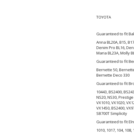
TOYOTA
Guaranteed to fit B
Anna BL20A, B15, B17,
Denim Pro BL16, Deni
Maria BL23A, Molly B
Guaranteed to fit B
Bernette 50, Bernette
Bernette Deco 330
Guaranteed to fit B
10443, BS2400, BS24
NS20, NS30, Prestige 
VX1010, VX1020, VX12
VX1450, BS2400, VX97
SB700T Simplicity
Guaranteed to fit E
1010, 1017, 104, 108,