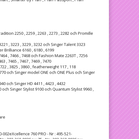
radition 2250 , 2259 , 2263 , 2273 , 2282 och Promille
3221 , 3223 , 3229 , 3232 och Singer Talent 3323
r Brilliance 6160 , 6180 , 6199
464 , 7466 , 7468 och Fashion Mate 2263T , 7256
3 , 7465 , 7467 , 7469 , 7470
22 , 3825 , 3860 , featherweight 117 , 118
8770 och Singer model ONE och ONE Plus och Singer
9940 och Singer HD 4411 , 4423 , 4432
och Singer Stylist 9100 och Quantum Stylist 9960 ,
are
60-002eXcellence 760 PRO - Nr : 495-521-