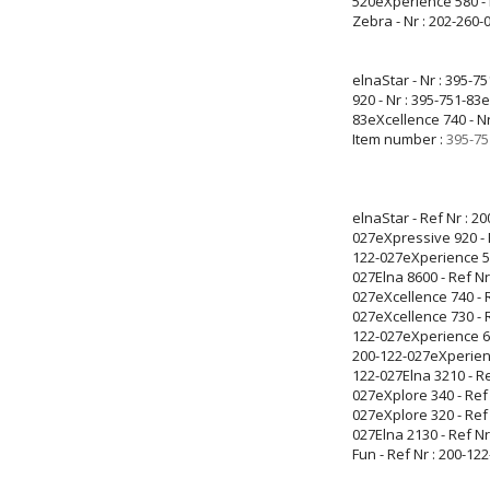
520eXperience 580 - 
Zebra - Nr : 202-260-
elnaStar - Nr : 395-
920 - Nr : 395-751-83
83eXcellence 740 - Nr
Item number :
395-75
elnaStar - Ref Nr : 2
027eXpressive 920 - R
122-027eXperience 580
027Elna 8600 - Ref Nr
027eXcellence 740 - R
027eXcellence 730 - R
122-027eXperience 62
200-122-027eXperience
122-027Elna 3210 - Re
027eXplore 340 - Ref 
027eXplore 320 - Ref 
027Elna 2130 - Ref Nr
Fun - Ref Nr : 200-12