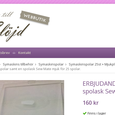
tsbrev
Kontakt
Symaskins tillbehör
Symaskinspolar
Symaskinspolar 25st + Mjukpl
polar samt en spolask Sew Mate mjuk för 25 spolar.
ERBJUDANDE
spolask Sew
160 kr
Finns i lager