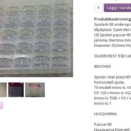
Lägg i varuk
Produktbeskrivning
Spolask till underspo
Mjukplast. Samt det 
CB Spolen passar till
Janome, Bernina mm
Diameter 20,5mm Hö
SILVERCREST från Lid
BROTHER
Spolar i klar plast t
horisontell spole.
Til modell innov-is 10
DS 120 + Innov-is VQ
Innov-is 750E + V3 + 
Innov-is 1
a
HUSQVARNA.
Passar till
Husqvarna Emerald 11