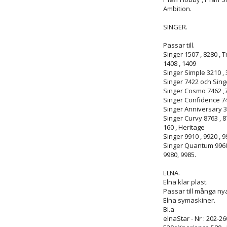
Ambition.
SINGER.
Passar till.
Singer 1507 , 8280 , T
1408 , 1409
Singer Simple 3210 , 
Singer 7422 och Singe
Singer Cosmo 7462 ,7
Singer Confidence 746
Singer Anniversary 37
Singer Curvy 8763 , 
160 , Heritage
Singer 9910 , 9920 , 
Singer Quantum 9960 
9980, 9985.
ELNA.
Elna klar plast.
Passar till många ny
Elna symaskiner.
Bl.a
elnaStar - Nr : 202-2