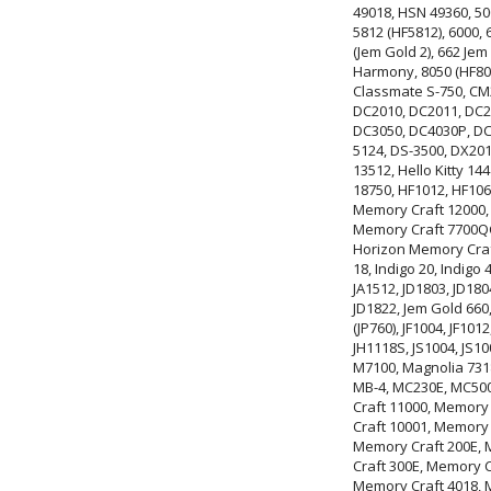
49018, HSN 49360, 5000
5812 (HF5812), 6000, 
(Jem Gold 2), 662 Jem
Harmony, 8050 (HF805
Classmate S-750, CM
DC2010, DC2011, DC2
DC3050, DC4030P, DC4
5124, DS-3500, DX201
13512, Hello Kitty 144
18750, HF1012, HF106
Memory Craft 12000,
Memory Craft 7700QC
Horizon Memory Craft
18, Indigo 20, Indigo 
JA1512, JD1803, JD180
JD1822, Jem Gold 660,
(JP760), JF1004, JF1012
JH1118S, JS1004, JS100
M7100, Magnolia 7318
MB-4, MC230E, MC500
Craft 11000, Memory
Craft 10001, Memory 
Memory Craft 200E, 
Craft 300E, Memory C
Memory Craft 4018, 