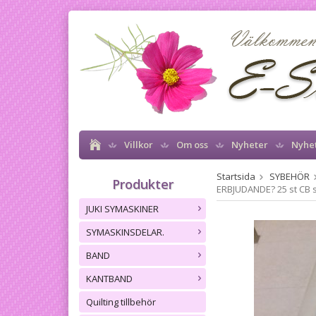
Villkor
Om oss
Nyheter
Nyhe
Startsida
SYBEHÖR
Produkter
ERBJUDANDE? 25 st CB s
JUKI SYMASKINER
SYMASKINSDELAR.
BAND
KANTBAND
Quilting tillbehör