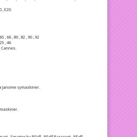
 , E20.
5 , 66 , 80 , 82 , 90 , 92
25 , 46
 Cannes.
lla Janome symaskiner.
symaskiner.
art , Smarter by Pfaff , Pfaff Passport , Pfaff