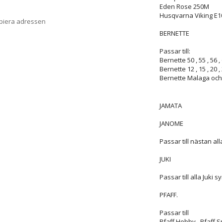
Eden Rose 250M
Husqvarna Viking E10
opiera adressen
BERNETTE
Passar till:
Bernette 50 , 55 , 56 , 6
Bernette 12 , 15 , 20 , 
Bernette Malaga och
JAMATA
JANOME
Passar till nästan a
JUKI
Passar till alla Juki 
PFAFF.
Passar till
Pfaff Hobby , Pfaff Sm