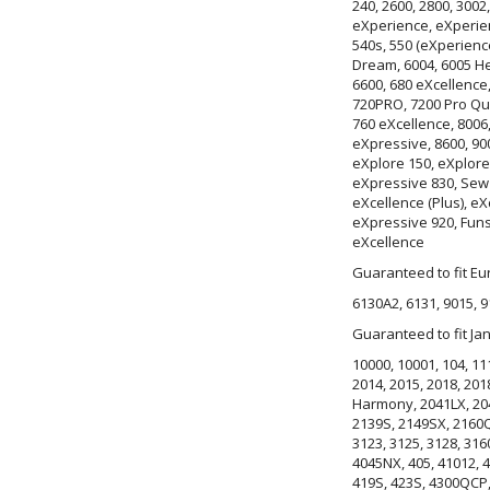
240, 2600, 2800, 3002,
eXperience, eXperien
540s, 550 (eXperience
Dream, 6004, 6005 He
6600, 680 eXcellence
720PRO, 7200 Pro Qui
760 eXcellence, 8006,
eXpressive, 8600, 900
eXplore 150, eXplore
eXpressive 830, Sew
eXcellence (Plus), e
eXpressive 920, Funst
eXcellence
Guaranteed to fit E
6130A2, 6131, 9015, 9
Guaranteed to fit J
10000, 10001, 104, 11
2014, 2015, 2018, 201
Harmony, 2041LX, 204
2139S, 2149SX, 2160QD
3123, 3125, 3128, 316
4045NX, 405, 41012, 4
419S, 423S, 4300QCP,