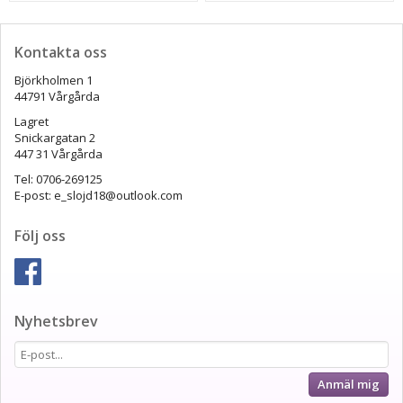
Kontakta oss
Björkholmen 1
44791 Vårgårda
Lagret
Snickargatan 2
447 31 Vårgårda
Tel: 0706-269125
E-post: e_slojd18@outlook.com
Följ oss
Nyhetsbrev
Anmäl mig