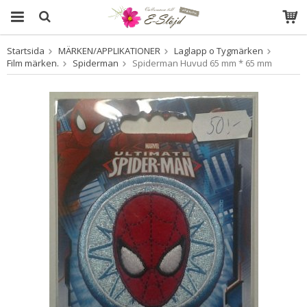
Startsida
MÄRKEN/APPLIKATIONER
Laglapp o Tygmärken
Produkten har blivit tillagd i varukorgen
Film märken.
Spiderman
Spiderman Huvud 65 mm * 65 mm