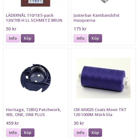
LÄDERNÅL 110/18 5-pack
Justerbar Kantbandsfot
130/705 H LL SCHMETZ BRUN
Husqvarna
FÄRGMARKERING
50 kr
175 kr
Info
Köp
Info
Köp
Heritage, 7285Q Patchwork,
CM-M0025 Coats Moon TKT
90S, ONE, ONE PLUS
120 1000M-Mörk lila
459 kr
30 kr
Info
Köp
Info
Köp