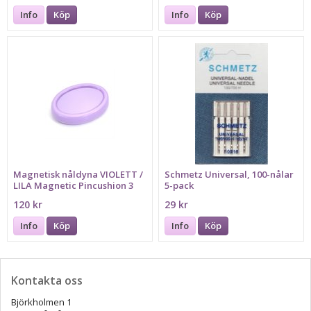
Info
Köp
Info
Köp
Magnetisk nåldyna VIOLETT /
Schmetz Universal, 100-nålar
LILA Magnetic Pincushion 3
5-pack
120 kr
29 kr
Info
Köp
Info
Köp
Kontakta oss
Björkholmen 1