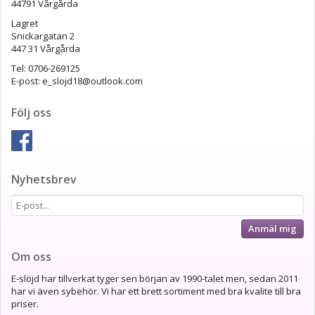
44791 Vårgårda
Lagret
Snickargatan 2
447 31 Vårgårda
Tel: 0706-269125
E-post: e_slojd18@outlook.com
Följ oss
Nyhetsbrev
Anmäl mig
Om oss
E-slöjd har tillverkat tyger sen början av 1990-talet men, sedan 2011
har vi även sybehör. Vi har ett brett sortiment med bra kvalite till bra
priser.