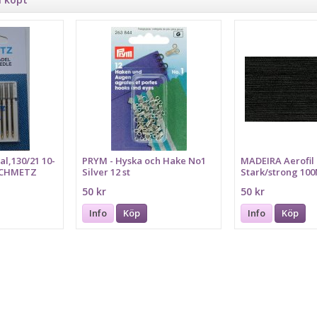
l,130/21 10-
PRYM - Hyska och Hake No1
MADEIRA Aerofil 
 SCHMETZ
Silver 12 st
Stark/strong 10
50 kr
50 kr
Info
Köp
Info
Köp