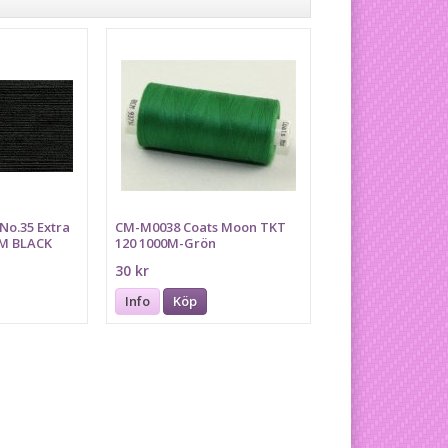
No.35 Extra
CM-M0038 Coats Moon TKT
0M BLACK
120 1000M-Grön
30 kr
Info
Köp