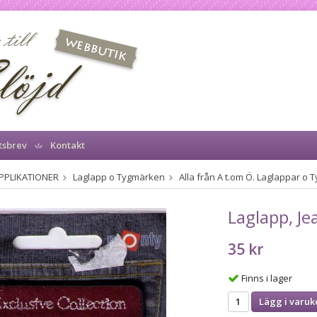
tsbrev
Kontakt
PPLIKATIONER
Laglapp o Tygmärken
Alla från A t.om Ö. Laglappar o
Laglapp, Je
35 kr
Finns i lager
Lägg i varuk