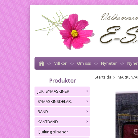
Villkor
Om oss
Nyheter
Nyhe
Startsida
MÄRKEN/A
Produkter
JUKI SYMASKINER
SYMASKINSDELAR.
BAND
KANTBAND
Quilting tillbehör