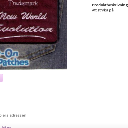
Produktbeskrivning
Att stryka på
a
opiera adressen
n köpt