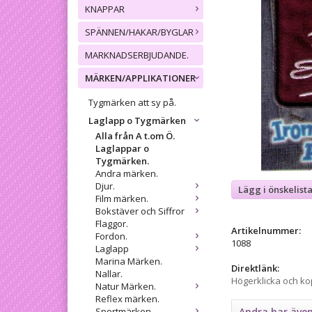
KNAPPAR
SPÄNNEN/HAKAR/BYGLAR
MARKNADSERBJUDANDE.
MÄRKEN/APPLIKATIONER
Tygmärken att sy på.
Laglapp o Tygmärken
Alla från A t.om Ö.
Laglappar o
Tygmärken.
Andra märken.
Djur.
Lägg i önskelist
Film märken.
Bokstäver och Siffror
Flaggor.
Artikelnummer:
Fordon.
1088
Laglapp
Marina Märken.
Direktlänk:
Nallar.
Högerklicka och k
Natur Märken.
Reflex märken.
Sportmärken.
Andra har äve