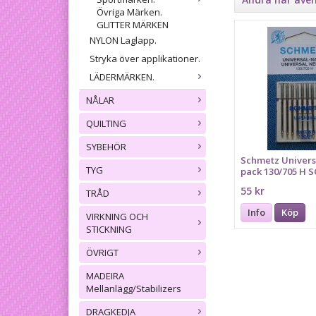
Övriga Märken.
GLITTER MÄRKEN
NYLON Laglapp.
Stryka över applikationer.
LÄDERMÄRKEN.
NÅLAR
QUILTING
SYBEHÖR
Schmetz Universa
TYG
pack 130/705 H
55 kr
TRÅD
Info
Köp
VIRKNING OCH
STICKNING
ÖVRIGT
MADEIRA
Mellanlägg/Stabilizers
DRAGKEDJA