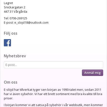
Lagret
Snickargatan 2
447 31 Vårgårda
Tel: 0706-269125
E-post: e_slojd18@outlook.com
Följ oss
Nyhetsbrev
Anmäl mig
Om oss
E-slöjd har tillverkat tyger sen början av 1990-talet men, sedan 2011
har vi även sybehör. Vi har ett brett sortiment med bra kvalite till bra
priser.
I början kommer vi att satsa på sybehör i vår webbutik, men kommer