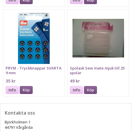
PRYM - Tryckknappar SVARTA
Spolask Sew mate mjuk till 25
9 mm
spolar
35 kr
49 kr
Info
Köp
Info
Köp
Kontakta oss
Björkholmen 1
44791 Vårgårda