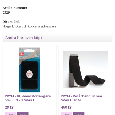
Artikelnummer:
6529
Direktlänk:
Högerklicka och kopiera adressen
Andra har även köpt
PRYM - BH-bandsförlängare
PRYM - Resårband 38 mm
50 mm 3 x 3 SVART
SVART, 10 M
29 kr
460 kr
Info
Köp
Info
Köp