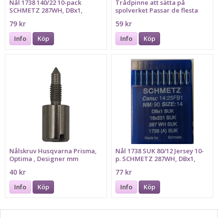
Nål 1738 140/22 10-pack
Trådpinne att sätta på
SCHMETZ 287WH, DBx1,
spolverket Passar de flesta
16x231
symaskiner
79 kr
59 kr
Info
Köp
Info
Köp
Nålskruv Husqvarna Prisma,
Nål 1738 SUK 80/12 Jersey 10-
Optima , Designer mm
p. SCHMETZ 287WH, DBx1,
16x231, Bilden föreställer
40 kr
77 kr
grovlek 90
Info
Köp
Info
Köp