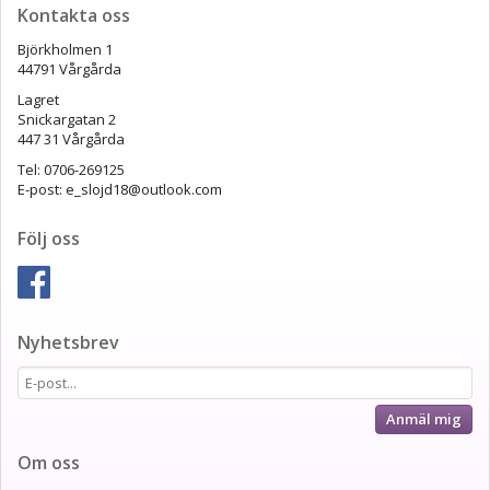
Kontakta oss
Björkholmen 1
44791 Vårgårda
Lagret
Snickargatan 2
447 31 Vårgårda
Tel: 0706-269125
E-post: e_slojd18@outlook.com
Följ oss
Nyhetsbrev
Anmäl mig
Om oss