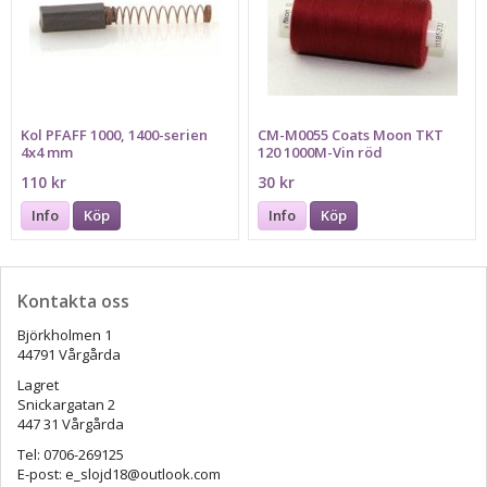
Kol PFAFF 1000, 1400-serien
CM-M0055 Coats Moon TKT
4x4 mm
120 1000M-Vin röd
110 kr
30 kr
Info
Köp
Info
Köp
Kontakta oss
Björkholmen 1
44791 Vårgårda
Lagret
Snickargatan 2
447 31 Vårgårda
Tel: 0706-269125
E-post: e_slojd18@outlook.com