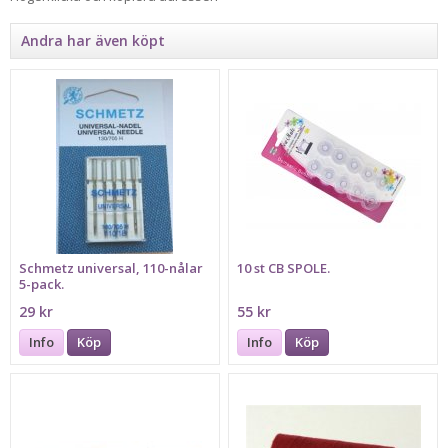
Andra har även köpt
Schmetz universal, 110-nålar
10 st CB SPOLE.
5-pack.
29 kr
55 kr
Info
Köp
Info
Köp