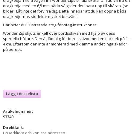
dragkedjan hela vägen in i Wonder Zips smala skåra. Om du vill trä en
dragkedja med en 6,5 mm pärla så glider den bara upp till skåran. (se
bilder!) Låt inte det förvirra dig. Detta innebär att du kan öppna båda
dragkedjornas storlekar mycket bekvämt.
Här hittar du illustrerade steg-för-steg-instruktioner.
Wonder Zip skjuts enkelt över bordsskivan med hjälp av dess
speciella hållare. Den är lämplig för bordsskivor med en tjocklek på 1 -
4 cm. Eftersom den inte är monterad med klämma är det inga skador
på bordet.
Lägg i önskelista
Artikelnummer:
93340
Direktlänk:
Högerklicka och kopiera adressen