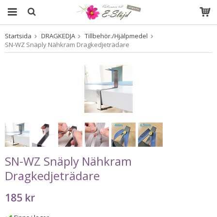
Startsida
DRAGKEDJA
Tillbehör./Hjälpmedel
Produkten har blivit tillagd i varukorgen
SN-WZ Snäply Nähkram Dragkedjeträdare
SN-WZ Snäply Nähkram
Dragkedjeträdare
185 kr