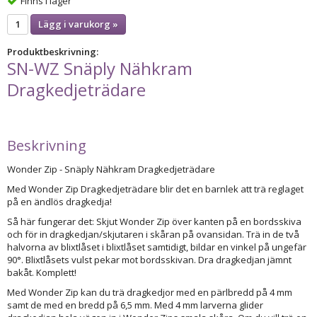
Finns i lager
Lägg i varukorg »
Produktbeskrivning:
SN-WZ Snäply Nähkram
Dragkedjeträdare
Beskrivning
Wonder Zip - Snäply Nähkram Dragkedjeträdare
Med Wonder Zip Dragkedjeträdare blir det en barnlek att trä reglaget
på en ändlös dragkedja!
Så här fungerar det: Skjut Wonder Zip över kanten på en bordsskiva
och för in dragkedjan/skjutaren i skåran på ovansidan. Trä in de två
halvorna av blixtlåset i blixtlåset samtidigt, bildar en vinkel på ungefär
90°. Blixtlåsets vulst pekar mot bordsskivan. Dra dragkedjan jämnt
bakåt. Komplett!
Med Wonder Zip kan du trä dragkedjor med en pärlbredd på 4 mm
samt de med en bredd på 6,5 mm. Med 4 mm larverna glider