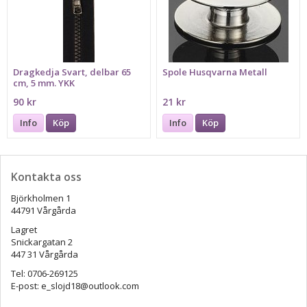
Dragkedja Svart, delbar 65
Spole Husqvarna Metall
cm, 5 mm. YKK
90 kr
21 kr
Info
Köp
Info
Köp
Kontakta oss
Björkholmen 1
44791 Vårgårda
Lagret
Snickargatan 2
447 31 Vårgårda
Tel: 0706-269125
E-post: e_slojd18@outlook.com