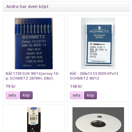
Andra har även köpt
Nål 1738 SUK 90/14 Jersey 10-
Nål - 206x13 SY2029 HPx13
p. SCHMETZ 287WH, DBx1,
SCHMETZ 80/12
16x231
79 kr
148 kr
Info
Köp
Info
Köp