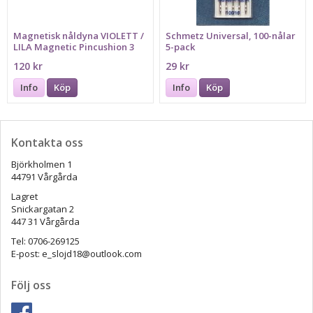
Magnetisk nåldyna VIOLETT /
Schmetz Universal, 100-nålar
LILA Magnetic Pincushion 3
5-pack
120 kr
29 kr
Info
Köp
Info
Köp
Kontakta oss
Björkholmen 1
44791 Vårgårda
Lagret
Snickargatan 2
447 31 Vårgårda
Tel: 0706-269125
E-post: e_slojd18@outlook.com
Följ oss