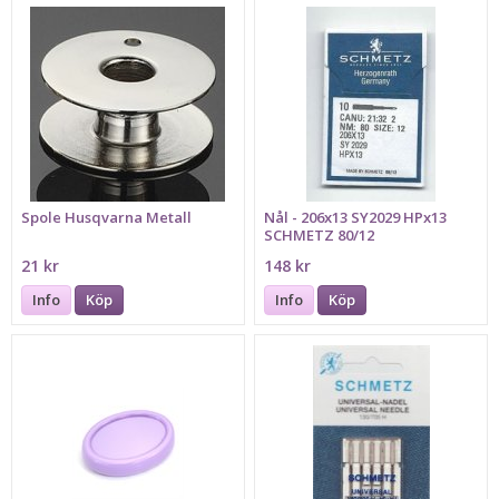
Spole Husqvarna Metall
Nål - 206x13 SY2029 HPx13
SCHMETZ 80/12
21 kr
148 kr
Info
Köp
Info
Köp