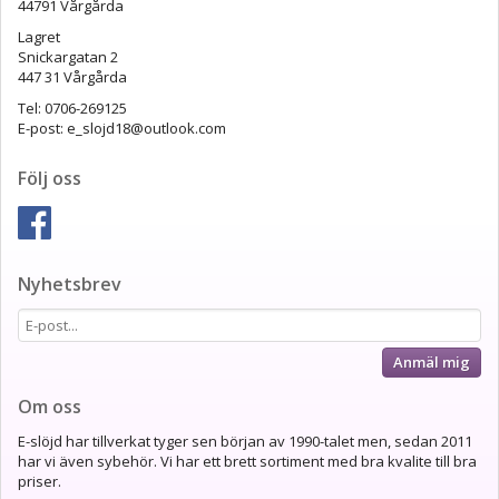
44791 Vårgårda
Lagret
Snickargatan 2
447 31 Vårgårda
Tel: 0706-269125
E-post: e_slojd18@outlook.com
Följ oss
Nyhetsbrev
Anmäl mig
Om oss
E-slöjd har tillverkat tyger sen början av 1990-talet men, sedan 2011
har vi även sybehör. Vi har ett brett sortiment med bra kvalite till bra
priser.