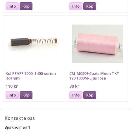
Info
Köp
Info
Köp
Kol PFAFF 1000, 1400-serien
CM-M0209 Coats Moon TKT
4x4 mm
120 1000M-Ljus rosa
110 kr
30 kr
Info
Köp
Info
Köp
Kontakta oss
Björkholmen 1