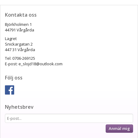
Kontakta oss
Björkholmen 1
44791 Vårgårda
Lagret
Snickargatan 2
447 31 Vårgårda
Tel: 0706-269125
E-post: e_slojd18@outlook.com
Följ oss
Nyhetsbrev
Anmäl mig