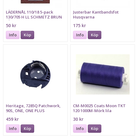
LÄDERNÅL 110/18 5-pack
Justerbar Kantbandsfot
130/705 H LL SCHMETZ BRUN
Husqvarna
FÄRGMARKERING
50 kr
175 kr
Info
Köp
Info
Köp
Heritage, 7285Q Patchwork,
CM-M0025 Coats Moon TKT
90S, ONE, ONE PLUS
120 1000M-Mörk lila
459 kr
30 kr
Info
Köp
Info
Köp