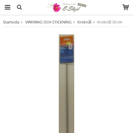
Startsida
VIRKNING OCH STICKNING
Kroknål
Kroknål 30 cm
Produkten har blivit tillagd i varukorgen