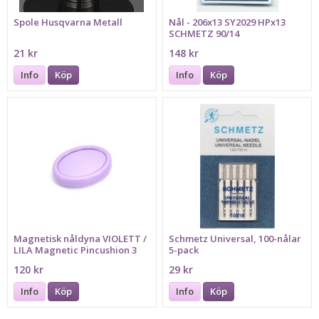
Spole Husqvarna Metall
Nål - 206x13 SY2029 HPx13
SCHMETZ 90/14
21 kr
148 kr
Info
Köp
Info
Köp
Magnetisk nåldyna VIOLETT /
Schmetz Universal, 100-nålar
LILA Magnetic Pincushion 3
5-pack
120 kr
29 kr
Info
Köp
Info
Köp