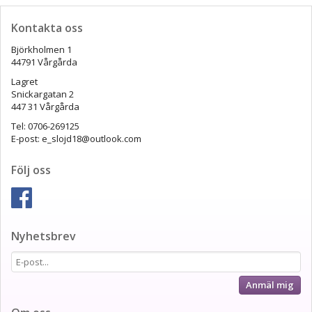
Kontakta oss
Björkholmen 1
44791 Vårgårda
Lagret
Snickargatan 2
447 31 Vårgårda
Tel: 0706-269125
E-post: e_slojd18@outlook.com
Följ oss
Nyhetsbrev
Anmäl mig