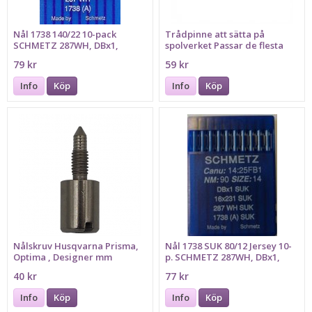
Nål 1738 140/22 10-pack
Trådpinne att sätta på
SCHMETZ 287WH, DBx1,
spolverket Passar de flesta
16x231
symaskiner
79 kr
59 kr
Info
Köp
Info
Köp
Nålskruv Husqvarna Prisma,
Nål 1738 SUK 80/12 Jersey 10-
Optima , Designer mm
p. SCHMETZ 287WH, DBx1,
16x231, Bilden föreställer
40 kr
77 kr
grovlek 90
Info
Köp
Info
Köp