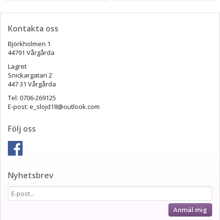
Kontakta oss
Björkholmen 1
44791 Vårgårda
Lagret
Snickargatan 2
447 31 Vårgårda
Tel: 0706-269125
E-post: e_slojd18@outlook.com
Följ oss
Nyhetsbrev
Anmäl mig