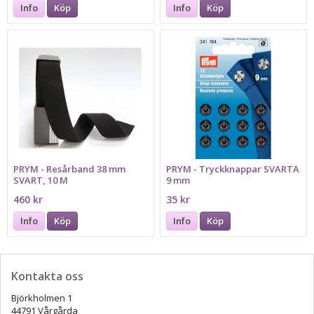
Info
Köp
Info
Köp
PRYM - Resårband 38 mm
PRYM - Tryckknappar SVARTA
SVART, 10 M
9 mm
460 kr
35 kr
Info
Köp
Info
Köp
Kontakta oss
Björkholmen 1
44791 Vårgårda