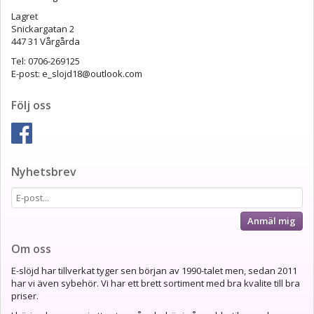
Lagret
Snickargatan 2
447 31 Vårgårda
Tel: 0706-269125
E-post: e_slojd18@outlook.com
Följ oss
Nyhetsbrev
Anmäl mig
Om oss
E-slöjd har tillverkat tyger sen början av 1990-talet men, sedan 2011
har vi även sybehör. Vi har ett brett sortiment med bra kvalite till bra
priser.