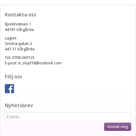
Kontakta oss
Björkholmen 1
44791 Vårgårda
Lagret
Snickargatan 2
447 31 Vårgårda
Tel: 0706-269125
E-post: e_slojd18@outlook.com
Följ oss
Nyhetsbrev
Anmäl mig