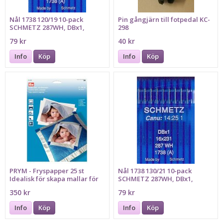
Nål 1738 120/19 10-pack
Pin gångjärn till fotpedal KC-
SCHMETZ 287WH, DBx1,
298
16x231
79 kr
40 kr
Info
Köp
Info
Köp
PRYM - Fryspapper 25 st
Nål 1738 130/21 10-pack
Idealisk för skapa mallar för
SCHMETZ 287WH, DBx1,
applikationer
16x231
350 kr
79 kr
Info
Köp
Info
Köp